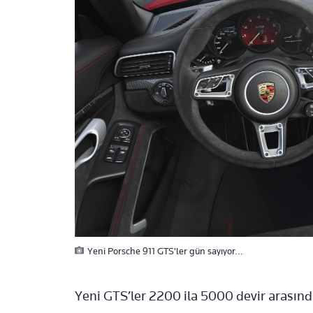
Yeni Porsche 911 GTS'ler gün sayıyor...
Yeni GTS’ler 2200 ila 5000 devir arasınd