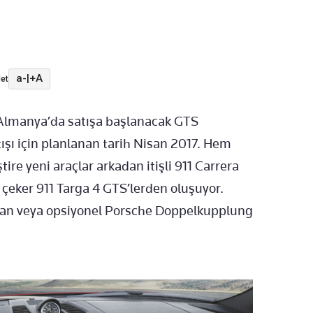
a-
|
+A
et
a Almanya’da satışa başlanacak GTS
tışı için planlanan tarih Nisan 2017. Hem
ire yeni araçlar arkadan itişli 911 Carrera
 çeker 911 Targa 4 GTS’lerden oluşuyor.
man veya opsiyonel Porsche Doppelkupplung