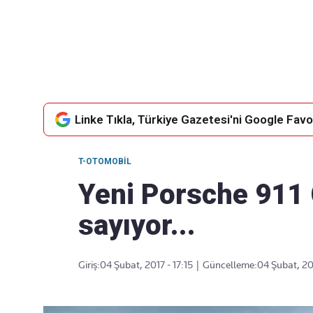
Takip Edin
Favori mecralarınızda haber
akışımıza ulaşın
Linke Tıkla, Türkiye Gazetesi'ni Google Favor
T-OTOMOBIL
Yeni Porsche 911 
sayıyor...
Giriş:
04 Şubat, 2017 - 17:15
|
Güncelleme:
04 Şubat, 201