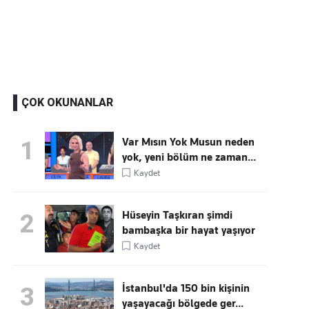
Kaçırmayın
Ücretsiz üye olun, gündemi
şekillendiren gelişmeleri önce siz duyun
ÇOK OKUNANLAR
Var Mısın Yok Musun neden
1
yok, yeni bölüm ne zaman...
Kaydet
Hüseyin Taşkıran şimdi
2
bambaşka bir hayat yaşıyor
Kaydet
İstanbul'da 150 bin kişinin
3
yaşayacağı bölgede ger...