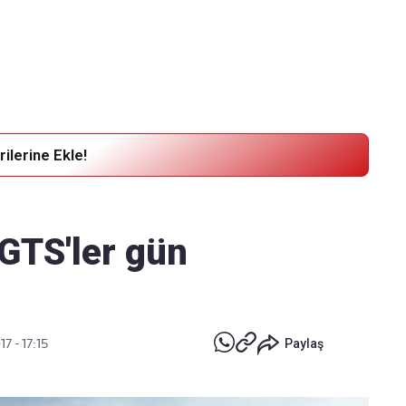
Haber Verin
Editör masamıza bilgi ve materyal
göndermek için
tıklayın
ilerine Ekle!
GTS'ler gün
7 - 17:15
Paylaş