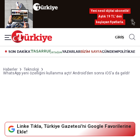
Yeni nesil dijital abonelik!
Aylık 19 TL’ den
başlayan fiyatlarla.
GİRİŞ
SON DAKİKA
YAZARLAR
BİZİM SAYFA
GÜNDEM
POLİTİKA
EK
Haberler
Teknoloji
WhatsApp yeni özelliğini kullanıma açtı! Android’den sonra iOS'a da geldi!
Linke Tıkla, Türkiye Gazetesi'ni Google Favorilerine
Ekle!