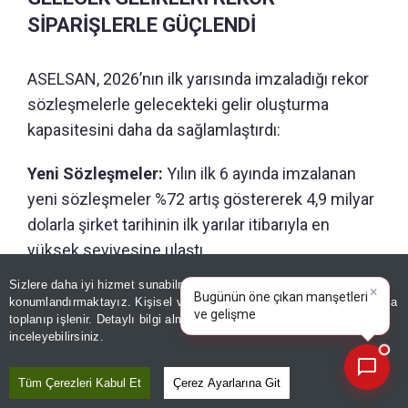
SİPARİŞLERLE GÜÇLENDİ
ASELSAN, 2026’nın ilk yarısında imzaladığı rekor
sözleşmelerle gelecekteki gelir oluşturma
kapasitesini daha da sağlamlaştırdı:
Yeni Sözleşmeler:
Yılın ilk 6 ayında imzalanan
yeni sözleşmeler %72 artış göstererek 4,9 milyar
dolarla şirket tarihinin ilk yarılar itibarıyla en
yüksek seviyesine ulaştı.
Sizlere daha iyi hizmet sunabilmek adına sitemizde
çerez
×
Bugünün öne çıkan manşetleri
konumlandırmaktayız. Kişisel verileriniz, KVKK ve GDPR kapsamında
GÜNÜN ÖZETİ
ve gelişmeleri neler?
|
toplanıp işlenir. Detaylı bilgi almak için
Aydınlatma Metnimizi
📰
Son 30 güne ait haberleri, spor gelişmelerini veya yazar yazılarını sorgulayabilirsiniz.
inceleyebilirsiniz.
Tüm Çerezleri Kabul Et
Çerez Ayarlarına Git