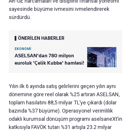
AR-GE harcamaları ve disiplinli finansal yönetimi
sayesinde büyüme ivmesini ivmelendirerek
sürdürdü.
ÖNERİLEN HABERLER
EKONOMİ
ASELSAN'dan 780 milyon
euroluk 'Çelik Kubbe' hamlesi!
Yılın ilk 6 ayında satış gelirlerini geçen yılın aynı
dönemine göre reel olarak %25 artıran ASELSAN,
toplam hasılatını 88,5 milyar TL’ye çıkardı (dolar
bazında %37 büyüme). Operasyonel verimlilik
odaklı kurumsal dönüşüm programı aselsaneXt’in
katkısıyla FAVÖK tutarı %31 artışla 23.2 milyar