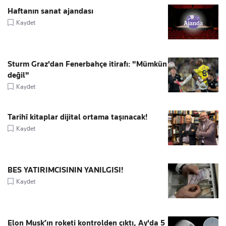
Haftanın sanat ajandası
Kaydet
Sturm Graz'dan Fenerbahçe itirafı: "Mümkün
değil"
Kaydet
Tarihî kitaplar dijital ortama taşınacak!
Kaydet
BES YATIRIMCISININ YANILGISI!
Kaydet
Elon Musk’ın roketi kontrolden çıktı, Ay'da 5