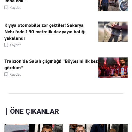
imha edil...
Kaydet
Kıyıya otomobille zor çektiler! Sakarya
Nehri'nde 1.90 metrelik dev yayın balığı
yakalandı
Kaydet
Trabzon'da Salah çılgınlığı! "Böylesini ilk kez
gördüm"
Kaydet
ÖNE ÇIKANLAR