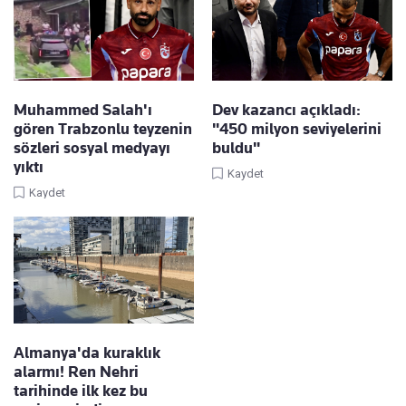
Muhammed Salah'ı
Dev kazancı açıkladı:
gören Trabzonlu teyzenin
"450 milyon seviyelerini
sözleri sosyal medyayı
buldu"
yıktı
Kaydet
Kaydet
Almanya'da kuraklık
alarmı! Ren Nehri
tarihinde ilk kez bu