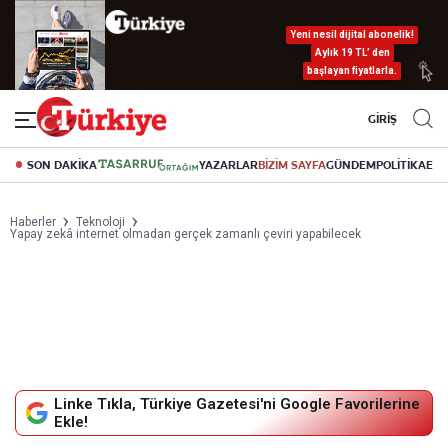
Yeni nesil dijital abonelik!
Aylık 19 TL’ den
başlayan fiyatlarla.
GİRİŞ
SON DAKİKA
YAZARLAR
BİZİM SAYFA
GÜNDEM
POLİTİKA
EK
Haberler
Teknoloji
Yapay zekâ internet olmadan gerçek zamanlı çeviri yapabilecek
Linke Tıkla, Türkiye Gazetesi'ni Google Favorilerine
Ekle!