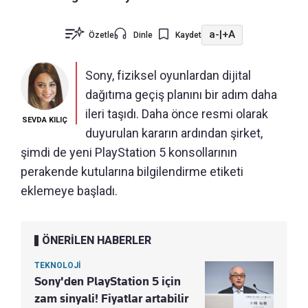
a-
|
+A
Özetle
Dinle
Kaydet
Sony, fiziksel oyunlardan dijital
dağıtıma geçiş planını bir adım daha
ileri taşıdı. Daha önce resmi olarak
SEVDA KILIÇ
duyurulan kararın ardından şirket,
şimdi de yeni PlayStation 5 konsollarının
perakende kutularına bilgilendirme etiketi
eklemeye başladı.
ÖNERİLEN HABERLER
TEKNOLOJİ
Sony'den PlayStation 5 için
zam sinyali! Fiyatlar artabilir