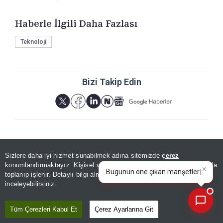
Haberle İlgili Daha Fazlası
Teknoloji
Bizi Takip Edin
Sizlere daha iyi hizmet sunabilmek adına sitemizde
çerez
YORUMLAR
×
Bugünün öne çıkan manşetleri
konumlandırmaktayız. Kişisel verileriniz, KVKK ve GDPR kapsamında
ve gelişmeleri neler?
|
toplanıp işlenir. Detaylı bilgi almak için
Aydınlatma Metnimizi
📰
Son 30 güne ait haberleri, spor gelişmelerini veya yazar yazılarını sorgulayabilirsiniz.
inceleyebilirsiniz.
Yorum için giriş yapın
Tüm Çerezleri Kabul Et
Çerez Ayarlarına Git