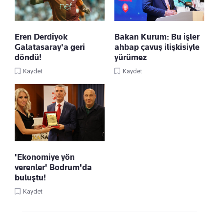
Eren Derdiyok
Bakan Kurum: Bu işler
Galatasaray'a geri
ahbap çavuş ilişkisiyle
döndü!
yürümez
Kaydet
Kaydet
'Ekonomiye yön
verenler' Bodrum'da
buluştu!
Kaydet