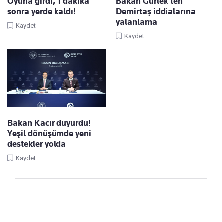
Oyuna girdi, 1 dakika
Bakan Gürlek'ten
sonra yerde kaldı!
Demirtaş iddialarına
yalanlama
Kaydet
Kaydet
Bakan Kacır duyurdu!
Yeşil dönüşümde yeni
destekler yolda
Kaydet