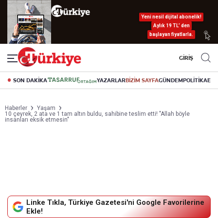
Yeni nesil dijital abonelik!
Aylık 19 TL’ den
başlayan fiyatlarla.
GİRİŞ
SON DAKİKA
YAZARLAR
BİZİM SAYFA
GÜNDEM
POLİTİKA
EK
Haberler
Yaşam
10 çeyrek, 2 ata ve 1 tam altın buldu, sahibine teslim etti! "Allah böyle
insanları eksik etmesin"
Linke Tıkla, Türkiye Gazetesi'ni Google Favorilerine
Ekle!