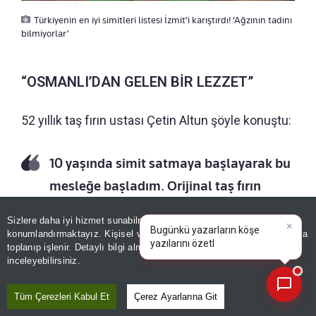
Türkiyenin en iyi simitleri listesi İzmit’i karıştırdı! ‘Ağzının tadını
bilmiyorlar’
“OSMANLI’DAN GELEN BİR LEZZET”
52 yıllık taş fırın ustası Çetin Altun şöyle konuştu:
10 yaşında simit satmaya başlayarak bu
mesleğe başladım. Orijinal taş fırın
simidi yapıyorum. Şu anda matador
Sizlere daha iyi hizmet sunabilmek adına sitemizde
çerez
×
tabir edilen diğer simitlerden de
Bugünkü yazarların köşe
konumlandırmaktayız. Kişisel verileriniz, KVKK ve GDPR kapsamında
yazılarını özetleyin!
|
toplanıp işlenir. Detaylı bilgi almak için
Aydınlatma Metnimizi
yapılıyor. Onlar da güzel ama benim
📰
Son 30 güne ait haberleri, spor gelişmelerini veya yazar yazılarını sorgulayabilirsiniz.
inceleyebilirsiniz.
yaptığım simidin özelliğini sorarsanız;
taş fırında pişmesi, tabanının taş olması
Tüm Çerezleri Kabul Et
Çerez Ayarlarına Git