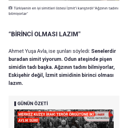
Türkiyenin en iyi simitleri listesi İzmit’i karıştırdı! ‘Ağzının tadını
bilmiyorlar’
“BİRİNCİ OLMASI LAZIM"
Ahmet Yuşa Avla, ise şunları söyledi:
Senelerdir
buradan simit yiyorum. Odun ateşinde pişen
simidin tadı başka. Ağzının tadını bilmiyorlar,
Eskişehir değil, İzmit simidinin birinci olması
lazım.
GÜNÜN ÖZETİ