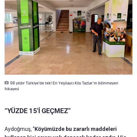
98 yıldır Türkiye’de tek! En Yeşilaycı Köy Tazlar’ın bilinmeyen
hikayesi
“YÜZDE 15'İ GEÇMEZ"
Aydoğmuş, "
Köyümüzde bu zararlı maddeleri