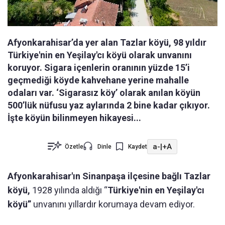
Afyonkarahisar’da yer alan Tazlar köyü, 98 yıldır
Türkiye'nin en Yeşilay'cı köyü olarak unvanını
koruyor. Sigara içenlerin oranının yüzde 15’i
geçmediği köyde kahvehane yerine mahalle
odaları var. ‘Sigarasız köy’ olarak anılan köyün
500’lük nüfusu yaz aylarında 2 bine kadar çıkıyor.
İşte köyün bilinmeyen hikayesi...
a-
|
+A
Özetle
Dinle
Kaydet
Afyonkarahisar'ın Sinanpaşa ilçesine bağlı Tazlar
köyü,
1928 yılında aldığı “
Türkiye'nin en Yeşilay'cı
köyü”
unvanını yıllardır korumaya devam ediyor.