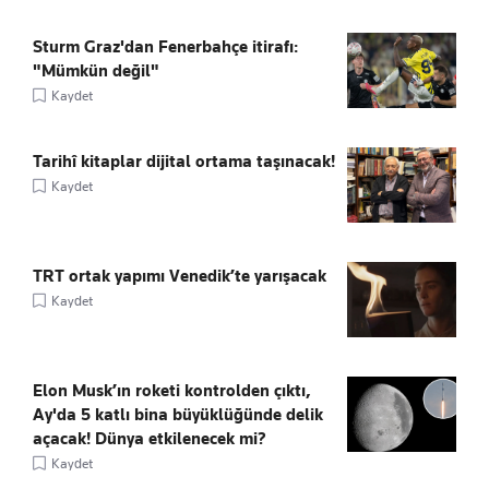
Sturm Graz'dan Fenerbahçe itirafı:
"Mümkün değil"
Kaydet
Tarihî kitaplar dijital ortama taşınacak!
Kaydet
TRT ortak yapımı Venedik’te yarışacak
Kaydet
Elon Musk’ın roketi kontrolden çıktı,
Ay'da 5 katlı bina büyüklüğünde delik
açacak! Dünya etkilenecek mi?
Kaydet