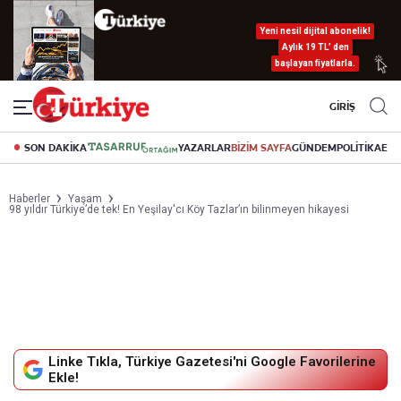
Yeni nesil dijital abonelik!
Aylık 19 TL’ den
başlayan fiyatlarla.
GİRİŞ
SON DAKİKA
YAZARLAR
BİZİM SAYFA
GÜNDEM
POLİTİKA
EK
Haberler
Yaşam
98 yıldır Türkiye’de tek! En Yeşilay'cı Köy Tazlar’ın bilinmeyen hikayesi
Linke Tıkla, Türkiye Gazetesi'ni Google Favorilerine
Ekle!