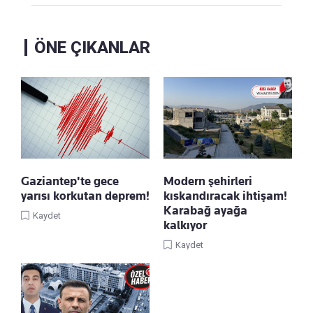
ÖNE ÇIKANLAR
Gaziantep'te gece
Modern şehirleri
yarısı korkutan deprem!
kıskandıracak ihtişam!
Karabağ ayağa
Kaydet
kalkıyor
Kaydet