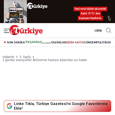
Yeni nesil dijital abonelik!
Aylık 19 TL’ den
başlayan fiyatlarla.
GİRİŞ
SON DAKİKA
YAZARLAR
BİZİM SAYFA
GÜNDEM
POLİTİKA
EK
Haberler
3. Sayfa
2 gündür aranıyordu! Alzheimer hastası adamdan acı haber
Linke Tıkla, Türkiye Gazetesi'ni Google Favorilerine
Ekle!