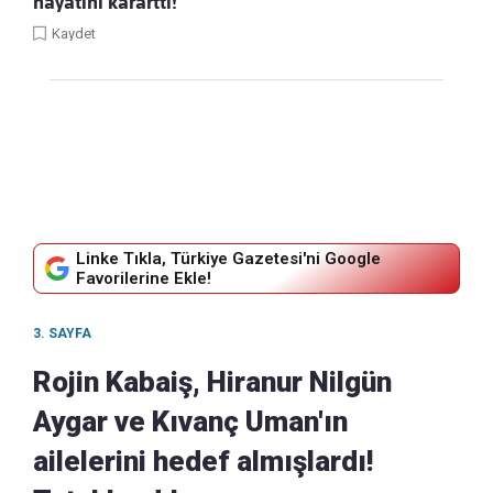
hayatını kararttı!
Kaydet
Linke Tıkla, Türkiye Gazetesi'ni Google
Favorilerine Ekle!
3. SAYFA
Rojin Kabaiş, Hiranur Nilgün
Aygar ve Kıvanç Uman'ın
ailelerini hedef almışlardı!