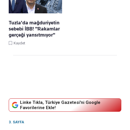
Tuzla'da mağduriyetin
sebebi İBB! "Rakamlar
gerçeği yansıtmıyor"
Kaydet
Linke Tıkla, Türkiye Gazetesi'ni Google
Favorilerine Ekle!
3. SAYFA