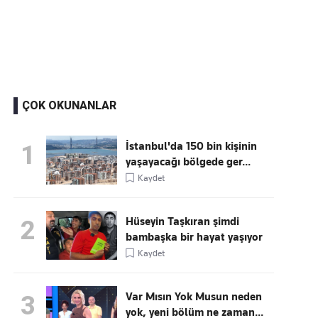
Kaçırmayın
Ücretsiz üye olun, gündemi
şekillendiren gelişmeleri önce siz duyun
ÇOK OKUNANLAR
İstanbul'da 150 bin kişinin
1
yaşayacağı bölgede ger...
Kaydet
Hüseyin Taşkıran şimdi
2
bambaşka bir hayat yaşıyor
Kaydet
Var Mısın Yok Musun neden
3
yok, yeni bölüm ne zaman...