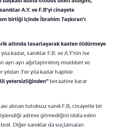
n başkası adına otobüs bileti aldığını,
sanıklar A.Y. ve F.B'yi cinayete
lem birliği içinde İbrahim Taşkıran'ı
hrik altında tasarlayarak kasten öldürmeye
ıla kadar, sanıklar F.B. ve A.Y'nin ise
 ayrı ayrı ağırlaştırılmış müebbet ve
 yıldan 3'er yıla kadar hapisle
lil yetersizliğinden"
beraatine karar
ası alınan tutuksuz sanık F.B, cinayetle bir
 işlendiği adrese gitmediğini iddia eden
stedi. Diğer sanıklar da suçlamaları