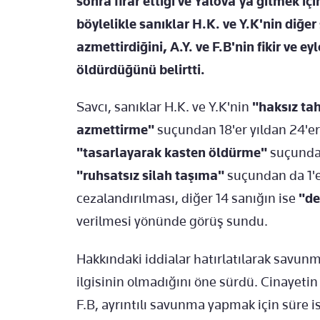
sonra firar ettiği ve Yalova'ya gitmek içi
böylelikle sanıklar H.K. ve Y.K'nin diğer 
azmettirdiğini, A.Y. ve F.B'nin fikir ve ey
öldürdüğünü belirtti.
Savcı, sanıklar H.K. ve Y.K'nin
"haksız ta
azmettirme"
suçundan 18'er yıldan 24'er y
"tasarlayarak kasten öldürme"
suçundan
"ruhsatsız silah taşıma"
suçundan da 1'er
cezalandırılması, diğer 14 sanığın ise
"de
verilmesi yönünde görüş sundu.
Hakkındaki iddialar hatırlatılarak savunm
ilgisinin olmadığını öne sürdü. Cinayetin
F.B, ayrıntılı savunma yapmak için süre i