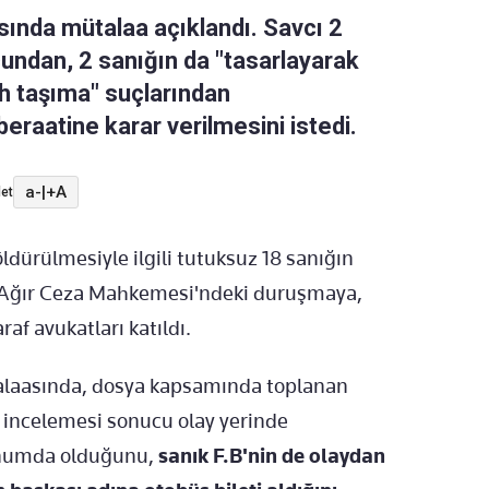
sında mütalaa açıklandı. Savcı 2
undan, 2 sanığın da "tasarlayarak
ah taşıma" suçlarından
beraatine karar verilmesini istedi.
a-
|
+A
et
ldürülmesiyle ilgili tutuksuz 18 sanığın
 Ağır Ceza Mahkemesi'ndeki duruşmaya,
raf avukatları katıldı.
alaasında, dosya kapsamında toplanan
rı incelemesi sonucu olay yerinde
onumda olduğunu,
sanık F.B'nin de olaydan