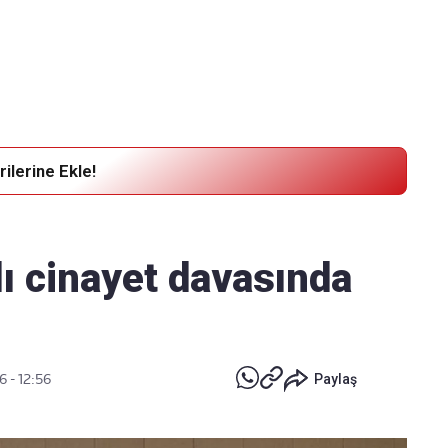
Haber Verin
Editör masamıza bilgi ve materyal
göndermek için
tıklayın
ilerine Ekle!
ı cinayet davasında
6 - 12:56
Paylaş