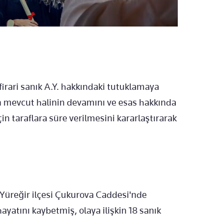
irari sanık A.Y. hakkındaki tutuklamaya
ın mevcut halinin devamını ve esas hakkında
n taraflara süre verilmesini kararlaştırarak
 Yüreğir ilçesi Çukurova Caddesi'nde
yatını kaybetmiş, olaya ilişkin 18 sanık