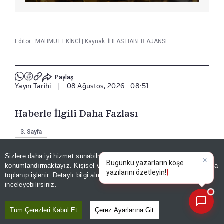
Editör :
MAHMUT EKİNCİ
|
Kaynak: İHLAS HABER AJANSI
Paylaş
Yayın Tarihi
|
08 Ağustos, 2026 - 08:51
Haberle İlgili Daha Fazlası
3. Sayfa
Sizlere daha iyi hizmet sunabilmek adına sitemizde
çerez
konumlandırmaktayız. Kişisel verileriniz, KVKK ve GDPR kapsamında
×
Bizi Takip Edin
Bugünkü yaza
toplanıp işlenir. Detaylı bilgi almak için
Aydınlatma Metnimizi
📰
Son 30 güne ait haberleri, spor gelişmelerini veya yazar yazılarını sorgulayabilirsiniz.
inceleyebilirsiniz.
Tüm Çerezleri Kabul Et
Çerez Ayarlarına Git