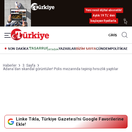
Yeni nesil dijital abonelik!
Aylık 19 TL’ den
başlayan fiyatlarla.
GİRİŞ
SON DAKİKA
YAZARLAR
BİZİM SAYFA
GÜNDEM
POLİTİKA
EK
Haberler
3. Sayfa
Adana'dan skandal görüntüler! Polis mezarında tepinip hırsızlık yaptılar
Linke Tıkla, Türkiye Gazetesi'ni Google Favorilerine
Ekle!