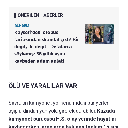
ÖNERİLEN HABERLER
GÜNDEM
Kayseri’deki otobüs
faciasından skandal çıktı! Bir
değil, iki değil…Defalarca
söylemiş: 36 yıllık eşini
kaybeden adam anlattı
ÖLÜ VE YARALILAR VAR
Savrulan kamyonet yol kenarındaki bariyerleri
aşıp ardından yan yola girerek durabildi.
Kazada
kamyonet sürücüsü H.S. olay yerinde hayatını
kaybederken, araçlarda bulunan toplam 15 kişi