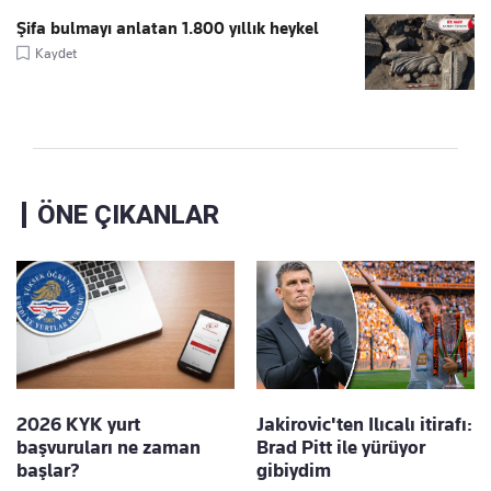
Şifa bulmayı anlatan 1.800 yıllık heykel
Kaydet
ÖNE ÇIKANLAR
2026 KYK yurt
Jakirovic'ten Ilıcalı itirafı:
başvuruları ne zaman
Brad Pitt ile yürüyor
başlar?
gibiydim