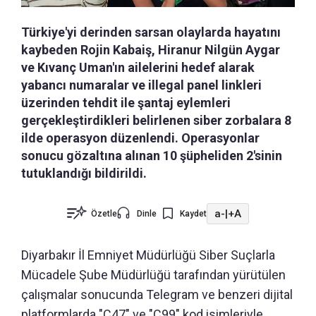
Türkiye'yi derinden sarsan olaylarda hayatını
kaybeden Rojin Kabaiş, Hiranur Nilgün Aygar
ve Kıvanç Uman'ın ailelerini hedef alarak
yabancı numaralar ve illegal panel linkleri
üzerinden tehdit ile şantaj eylemleri
gerçekleştirdikleri belirlenen siber zorbalara 8
ilde operasyon düzenlendi. Operasyonlar
sonucu gözaltına alınan 10 şüpheliden 2'sinin
tutuklandığı bildirildi.
a-
|
+A
Özetle
Dinle
Kaydet
Diyarbakır İl Emniyet Müdürlüğü Siber Suçlarla
Mücadele Şube Müdürlüğü tarafından yürütülen
çalışmalar sonucunda Telegram ve benzeri dijital
platformlarda "C47" ve "C99" kod isimleriyle