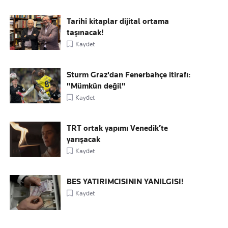
Tarihî kitaplar dijital ortama
taşınacak!
Kaydet
Sturm Graz'dan Fenerbahçe itirafı:
"Mümkün değil"
Kaydet
TRT ortak yapımı Venedik’te
yarışacak
Kaydet
BES YATIRIMCISININ YANILGISI!
Kaydet