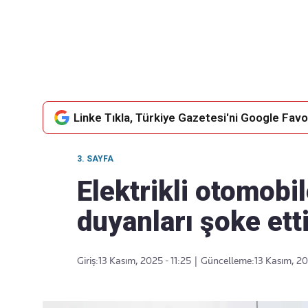
Takip Edin
Favori mecralarınızda haber
akışımıza ulaşın
Linke Tıkla, Türkiye Gazetesi'ni Google Favor
3. SAYFA
Elektrikli otomobi
duyanları şoke etti
Giriş:
13 Kasım, 2025 - 11:25
|
Güncelleme:
13 Kasım, 20