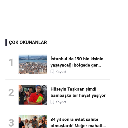
Kaçırmayın
Ücretsiz üye olun, gündemi
şekillendiren gelişmeleri önce siz duyun
ÇOK OKUNANLAR
İstanbul'da 150 bin kişinin
1
yaşayacağı bölgede ger...
Kaydet
Hüseyin Taşkıran şimdi
2
bambaşka bir hayat yaşıyor
Kaydet
34 yıl sonra evlat sahibi
3
olmuşlardı! Meğer mahall...