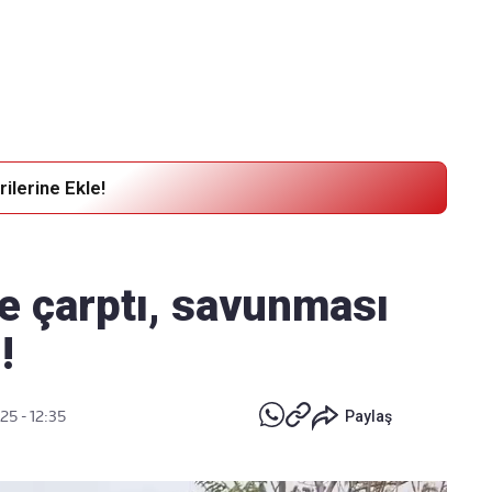
Haber Verin
Editör masamıza bilgi ve materyal
göndermek için
tıklayın
ilerine Ekle!
le çarptı, savunması
!
25 - 12:35
Paylaş