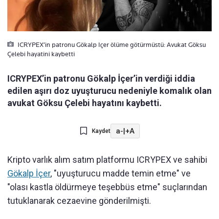
ICRYPEX’in patronu Gökalp Içer ölüme götürmüstü: Avukat Göksu
Çelebi hayatini kaybetti
ICRYPEX’in patronu Gökalp İçer’in verdiği iddia
edilen aşırı doz uyuşturucu nedeniyle komalık olan
avukat Göksu Çelebi hayatını kaybetti.
a-
|
+A
Kaydet
Kripto varlık alım satım platformu ICRYPEX ve sahibi
Gökalp İçer
, "uyuşturucu madde temin etme" ve
"olası kastla öldürmeye teşebbüs etme" suçlarından
tutuklanarak cezaevine gönderilmişti.