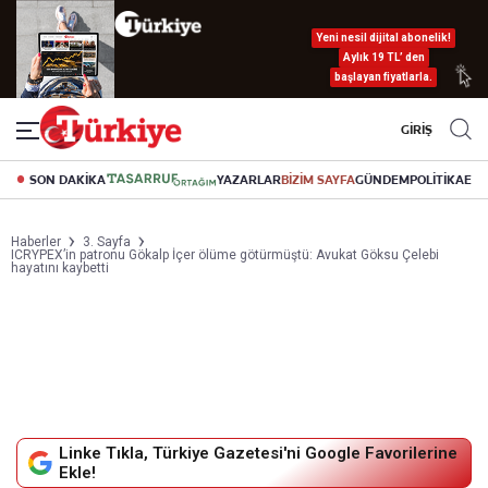
Yeni nesil dijital abonelik!
Aylık 19 TL’ den
başlayan fiyatlarla.
GİRİŞ
SON DAKİKA
YAZARLAR
BİZİM SAYFA
GÜNDEM
POLİTİKA
EK
Haberler
3. Sayfa
ICRYPEX’in patronu Gökalp İçer ölüme götürmüştü: Avukat Göksu Çelebi
hayatını kaybetti
Linke Tıkla, Türkiye Gazetesi'ni Google Favorilerine
Ekle!