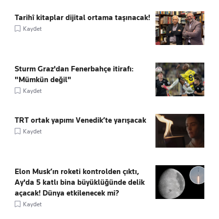
Tarihî kitaplar dijital ortama taşınacak!
Kaydet
Sturm Graz'dan Fenerbahçe itirafı:
"Mümkün değil"
Kaydet
TRT ortak yapımı Venedik’te yarışacak
Kaydet
Elon Musk’ın roketi kontrolden çıktı,
Ay'da 5 katlı bina büyüklüğünde delik
açacak! Dünya etkilenecek mi?
Kaydet