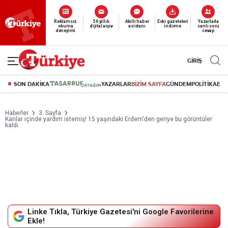
Yeni nesil dijital
abonelik 19 TL’den başlayan fiyatlarla.
GİRİŞ
SON DAKİKA
YAZARLAR
BİZİM SAYFA
GÜNDEM
POLİTİKA
EK
Haberler
3. Sayfa
Kanlar içinde yardım istemiş! 15 yaşındaki Erdem'den geriye bu görüntüler
kaldı
Linke Tıkla, Türkiye Gazetesi'ni Google Favorilerine
Ekle!