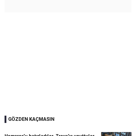
GÖZDEN KAÇMASIN
Homeros’u hatırladılar, Troya’yı unuttular