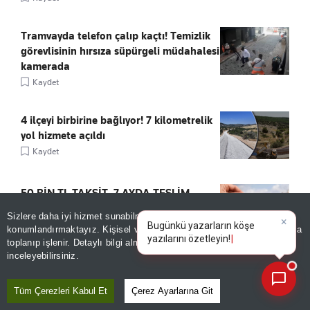
Tramvayda telefon çalıp kaçtı! Temizlik
görevlisinin hırsıza süpürgeli müdahalesi
kamerada
Kaydet
4 ilçeyi birbirine bağlıyor! 7 kilometrelik
yol hizmete açıldı
Kaydet
50 BİN TL TAKSİT, 7 AYDA TESLİM
Kaydet
Sizlere daha iyi hizmet sunabilmek adına sitemizde
çerez
konumlandırmaktayız. Kişisel verileriniz, KVKK ve GDPR kapsamında
×
Bugünkü yazarların köşe yazı
toplanıp işlenir. Detaylı bilgi almak için
Aydınlatma Metnimizi
📰
Son 30 güne ait haberleri, spor gelişmelerini veya yazar yazılarını sorgulayabilirsiniz.
inceleyebilirsiniz.
Tüm Çerezleri Kabul Et
Çerez Ayarlarına Git