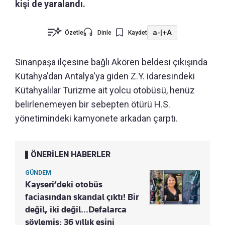
kişi de yaralandı.
a-
|
+A
Özetle
Dinle
Kaydet
Sinanpaşa ilçesine bağlı Akören beldesi çıkışında
Kütahya'dan Antalya'ya giden Z.Y. idaresindeki
Kütahyalılar Turizme ait yolcu otobüsü, henüz
belirlenemeyen bir sebepten ötürü H.S.
yönetimindeki kamyonete arkadan çarptı.
ÖNERİLEN HABERLER
GÜNDEM
Kayseri’deki otobüs
faciasından skandal çıktı! Bir
değil, iki değil…Defalarca
söylemiş: 36 yıllık eşini