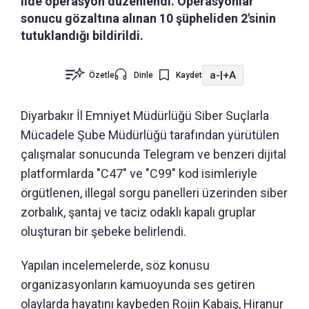
ilde operasyon düzenlendi. Operasyonlar
sonucu gözaltına alınan 10 şüpheliden 2'sinin
tutuklandığı bildirildi.
a-
|
+A
Özetle
Dinle
Kaydet
Diyarbakır İl Emniyet Müdürlüğü Siber Suçlarla
Mücadele Şube Müdürlüğü tarafından yürütülen
çalışmalar sonucunda Telegram ve benzeri dijital
platformlarda "C47" ve "C99" kod isimleriyle
örgütlenen, illegal sorgu panelleri üzerinden siber
zorbalık, şantaj ve taciz odaklı kapalı gruplar
oluşturan bir şebeke belirlendi.
Yapılan incelemelerde, söz konusu
organizasyonların kamuoyunda ses getiren
olaylarda hayatını kaybeden Rojin Kabaiş, Hiranur