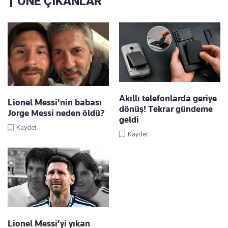
ÖNE ÇIKANLAR
Akıllı telefonlarda geriye
Lionel Messi'nin babası
dönüş! Tekrar gündeme
Jorge Messi neden öldü?
geldi
Kaydet
Kaydet
Lionel Messi’yi yıkan