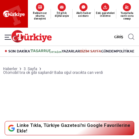
Yeni nesil dijital
abonelik 19 TL’den başlayan fiyatlarla.
GİRİŞ
SON DAKİKA
YAZARLAR
BİZİM SAYFA
GÜNDEM
POLİTİKA
EK
Haberler
3. Sayfa
Otomobil tıra ok gibi saplandı! Baba oğul oracıkta can verdi
Linke Tıkla, Türkiye Gazetesi'ni Google Favorilerine
Ekle!