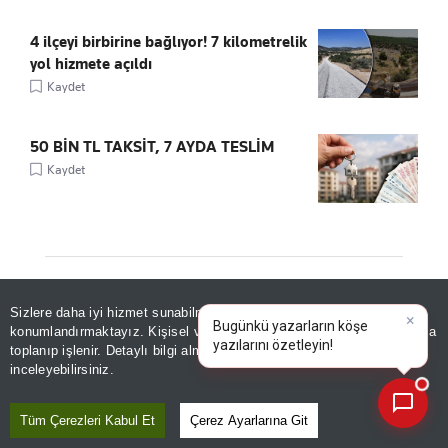
4 ilçeyi birbirine bağlıyor! 7 kilometrelik
yol hizmete açıldı
Kaydet
50 BİN TL TAKSİT, 7 AYDA TESLİM
Kaydet
ÖNE ÇIKANLAR
Sizlere daha iyi hizmet sunabilmek adına sitemizde
çerez
konumlandırmaktayız. Kişisel verileriniz, KVKK ve GDPR kapsamında
×
Bugünkü yaza
toplanıp işlenir. Detaylı bilgi almak için
Aydınlatma Metnimizi
📰
Son 30 güne ait haberleri, spor gelişmelerini veya yazar yazılarını sorgulayabilirsiniz.
inceleyebilirsiniz.
Tüm Çerezleri Kabul Et
Çerez Ayarlarına Git