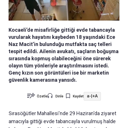
Kocaeli’de misafirliğe gittiği evde tabancayla
vurularak hayatını kaybeden 18 yaşındaki Ece
Naz Macit’in bulunduğu mutfakta saç telleri
tespit edildi. Ailenin avukatı, saçların boğuşma
sırasında kopmuş olabileceğini öne sürerek
olayın tüm yönleriyle araştırılmasını istedi.
Genç kızın son görüntüleri ise bir marketin
güvenlik kamerasına yansıdı.
a-
|
+A
Özetle
Dinle
Kaydet
Sırasöğütler Mahallesi'nde 29 Haziran'da ziyaret
amacıyla gittiği evde tabancayla vurulmuş halde