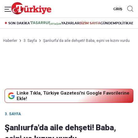
GİRİŞ
SON DAKİKA
YAZARLAR
BİZİM SAYFA
GÜNDEM
POLİTİKA
EK
Haberler
3. Sayfa
Şanlıurfa'da aile dehşeti! Baba, eşini ve kızını vurdu
Linke Tıkla, Türkiye Gazetesi'ni Google Favorilerine
Ekle!
3. SAYFA
Şanlıurfa'da aile dehşeti! Baba,