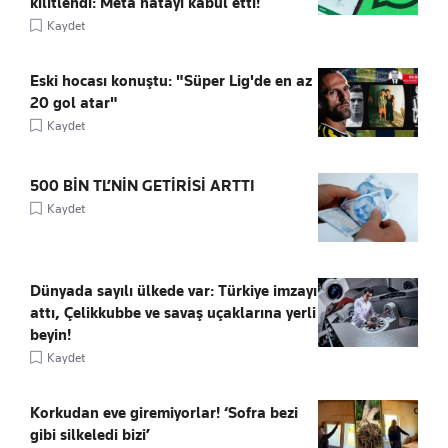
kilitlendi: Meta hatayı kabul etti!
Kaydet
Eski hocası konuştu: "Süper Lig'de en az
20 gol atar"
Kaydet
500 BİN TL’NİN GETİRİSİ ARTTI
Kaydet
Dünyada sayılı ülkede var: Türkiye imzayı
attı, Çelikkubbe ve savaş uçaklarına yerli
beyin!
Kaydet
Korkudan eve giremiyorlar! ‘Sofra bezi
gibi silkeledi bizi’