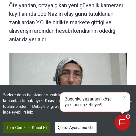
Öte yandan, ortaya çıkan yeni güvenlik kamerası
kayıtlarında Ece Naz'ın olay günü tutuklanan
zanlılardan Y.O. ile birlikte markete gittiği ve
alışverişin ardından hesabı kendisinin ödediği
anlar da yer aldı.
Sizlere daha iyi hizmet sunabilmek adına sitemizde
çerez
konumlandırmaktayız. Kişisel verileriniz, KVKK ve GDPR kapsamında
×
B
|
toplanıp işlenir. Detaylı bilgi almak için
Aydınlatma Metnimizi
📰
Son 30 güne ait haberleri, spor gelişmelerini veya yazar yazılarını sorgulayabilirsiniz.
inceleyebilirsiniz.
Tüm Çerezleri Kabul Et
Çerez Ayarlarına Git