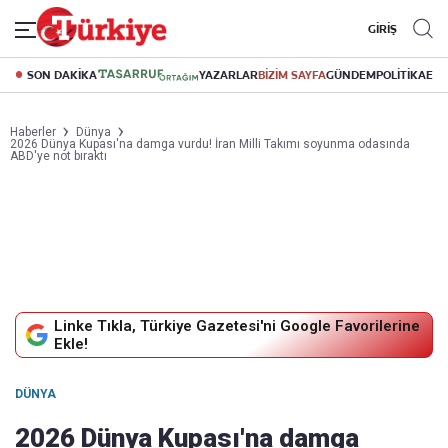
GİRİŞ
SON DAKİKA
YAZARLAR
BİZİM SAYFA
GÜNDEM
POLİTİKA
EK
Haberler
Dünya
2026 Dünya Kupası'na damga vurdu! İran Milli Takımı soyunma odasında
ABD'ye not bıraktı
Linke Tıkla, Türkiye Gazetesi'ni Google Favorilerine
Ekle!
DÜNYA
2026 Dünya Kupası'na damga