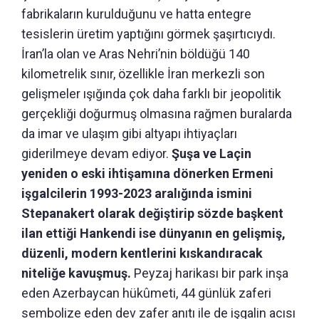
fabrikaların kurulduğunu ve hatta entegre
tesislerin üretim yaptığını görmek şaşırtıcıydı.
İran’la olan ve Aras Nehri’nin böldüğü 140
kilometrelik sınır, özellikle İran merkezli son
gelişmeler ışığında çok daha farklı bir jeopolitik
gerçekliği doğurmuş olmasına rağmen buralarda
da imar ve ulaşım gibi altyapı ihtiyaçları
giderilmeye devam ediyor.
Şuşa ve Laçin
yeniden o eski ihtişamına dönerken Ermeni
işgalcilerin 1993-2023 aralığında ismini
Stepanakert olarak değiştirip sözde başkent
ilan ettiği Hankendi ise dünyanın en gelişmiş,
düzenli, modern kentlerini kıskandıracak
niteliğe kavuşmuş.
Peyzaj harikası bir park inşa
eden Azerbaycan hükûmeti, 44 günlük zaferi
sembolize eden dev zafer anıtı ile de işgalin acısı