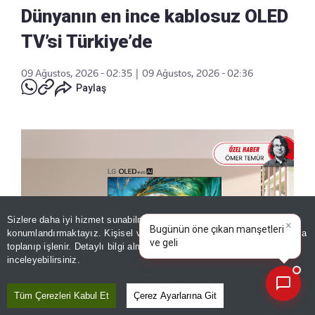
Dünyanın en ince kablosuz OLED
TV’si Türkiye’de
09 Ağustos, 2026 - 02:35
|
09 Ağustos, 2026 - 02:36
Paylaş
Sizlere daha iyi hizmet sunabilmek adına sitemizde
çerez
×
Bugünün öne çıkan manşetleri
konumlandırmaktayız. Kişisel verileriniz, KVKK ve GDPR kapsamında
ve gelişmeleri neler?
|
toplanıp işlenir. Detaylı bilgi almak için
Aydınlatma Metnimizi
📰
Son 30 güne ait haberleri, spor gelişmelerini veya yazar yazılarını sorgulayabilirsiniz.
inceleyebilirsiniz.
Tüm Çerezleri Kabul Et
Çerez Ayarlarına Git
LG, yeni OLED evo W6 Wallpaper TV modelini