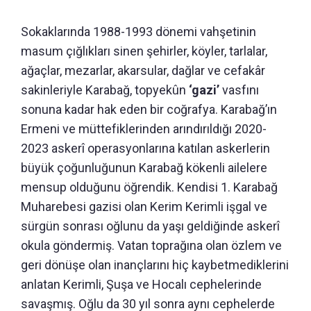
Sokaklarında 1988-1993 dönemi vahşetinin
masum çığlıkları sinen şehirler, köyler, tarlalar,
ağaçlar, mezarlar, akarsular, dağlar ve cefakâr
sakinleriyle Karabağ, topyekûn
‘gazi’
vasfını
sonuna kadar hak eden bir coğrafya. Karabağ’ın
Ermeni ve müttefiklerinden arındırıldığı 2020-
2023 askerî operasyonlarına katılan askerlerin
büyük çoğunluğunun Karabağ kökenli ailelere
mensup olduğunu öğrendik. Kendisi 1. Karabağ
Muharebesi gazisi olan Kerim Kerimli işgal ve
sürgün sonrası oğlunu da yaşı geldiğinde askerî
okula göndermiş. Vatan toprağına olan özlem ve
geri dönüşe olan inançlarını hiç kaybetmediklerini
anlatan Kerimli, Şuşa ve Hocalı cephelerinde
savaşmış. Oğlu da 30 yıl sonra aynı cephelerde