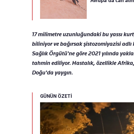
Avrupa'da can alma
17 milimetre uzunluğundaki bu yassı kur
biliniyor ve bağırsak şistozomiyazisi adl
Sağlık Örgütü'ne göre 2021 yılında yakla
tahmin ediliyor. Hastalık, özellikle Afri
Doğu'da yaygın.
GÜNÜN ÖZETİ