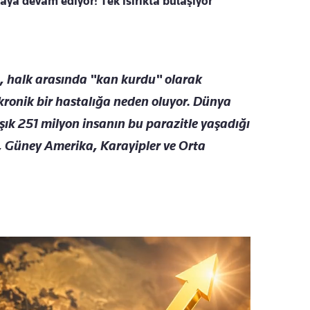
ya devam ediyor! Tek ısırıkta bulaşıyor
t, halk arasında "kan kurdu" olarak
ı kronik bir hastalığa neden oluyor. Dünya
şık 251 milyon insanın bu parazitle yaşadığı
ka, Güney Amerika, Karayipler ve Orta