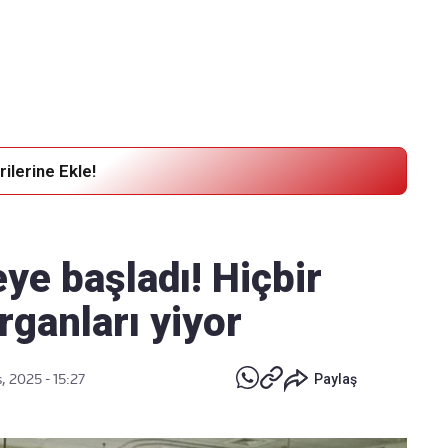
Haber Verin
Editör masamıza bilgi ve materyal
göndermek için
tıklayın
ilerine Ekle!
ye başladı! Hiçbir
rganları yiyor
, 2025 - 15:27
Paylaş