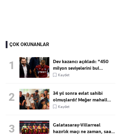
Kaçırmayın
Ücretsiz üye olun, gündemi
şekillendiren gelişmeleri önce siz duyun
ÇOK OKUNANLAR
Dev kazancı açıkladı: "450
1
milyon seviyelerini bul...
Kaydet
34 yıl sonra evlat sahibi
2
olmuşlardı! Meğer mahall...
Kaydet
Galatasaray-Villarreal
3
hazırlık maçı ne zaman, saa...