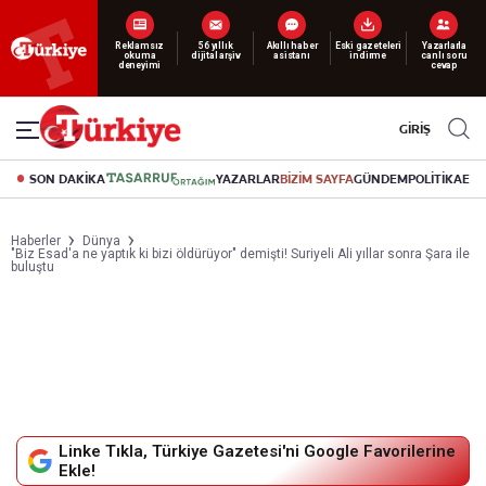
Yeni nesil dijital
Reklamsız
56 yıllık
Akıllı haber
Eski gazeteleri
Yazarlarla
okuma
dijital arşiv
asistanı
indirme
canlı soru
abonelik 19 TL’den başlayan fiyatlarla.
deneyimi
cevap
GİRİŞ
SON DAKİKA
YAZARLAR
BİZİM SAYFA
GÜNDEM
POLİTİKA
EK
Haberler
Dünya
"Biz Esad'a ne yaptık ki bizi öldürüyor" demişti! Suriyeli Ali yıllar sonra Şara ile
buluştu
Linke Tıkla, Türkiye Gazetesi'ni Google Favorilerine
Ekle!