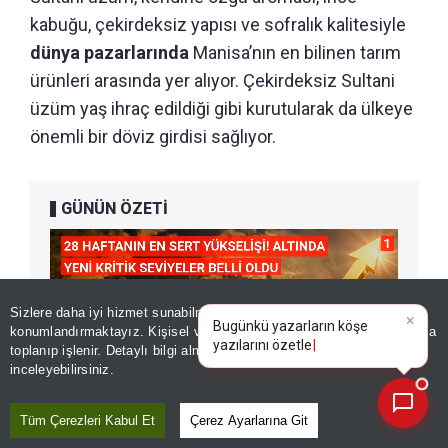
kabuğu, çekirdeksiz yapısı ve sofralık kalitesiyle
dünya pazarlarında
Manisa’nın en bilinen tarım
ürünleri arasında yer alıyor. Çekirdeksiz Sultani
üzüm yaş ihraç edildiği gibi kurutularak da ülkeye
önemli bir döviz girdisi sağlıyor.
GÜNÜN ÖZETİ
Sizlere daha iyi hizmet sunabilmek adına sitemizde
çerez
×
Bugünkü yazarların köşe
konumlandırmaktayız. Kişisel verileriniz, KVKK ve GDPR kapsamında
yazılarını özetleyin!
toplanıp işlenir. Detaylı bilgi almak için
Aydınlatma Metnimizi
📰
Son 30 güne ait haberleri, spor gelişmelerini veya yazar yazılarını sorgulayabilirsiniz.
inceleyebilirsiniz.
Tüm Çerezleri Kabul Et
Çerez Ayarlarına Git