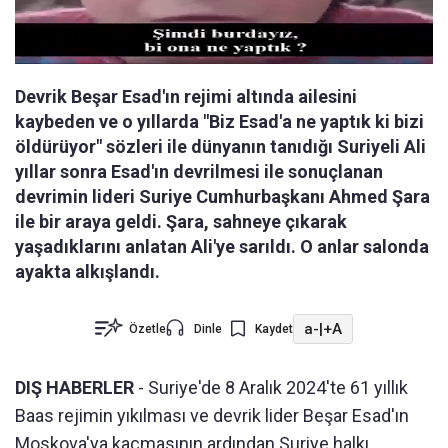
Devrik Beşar Esad'ın rejimi altında ailesini
kaybeden ve o yıllarda "Biz Esad'a ne yaptık ki bizi
öldürüyor" sözleri ile dünyanın tanıdığı Suriyeli Ali
yıllar sonra Esad'ın devrilmesi ile sonuçlanan
devrimin lideri Suriye Cumhurbaşkanı Ahmed Şara
ile bir araya geldi. Şara, sahneye çıkarak
yaşadıklarını anlatan Ali'ye sarıldı. O anlar salonda
ayakta alkışlandı.
a-
|
+A
Özetle
Dinle
Kaydet
DIŞ HABERLER
- Suriye'de 8 Aralık 2024'te 61 yıllık
Baas rejimin yıkılması ve devrik lider Beşar Esad'ın
Moskova'ya kaçmasının ardından Suriye halkı