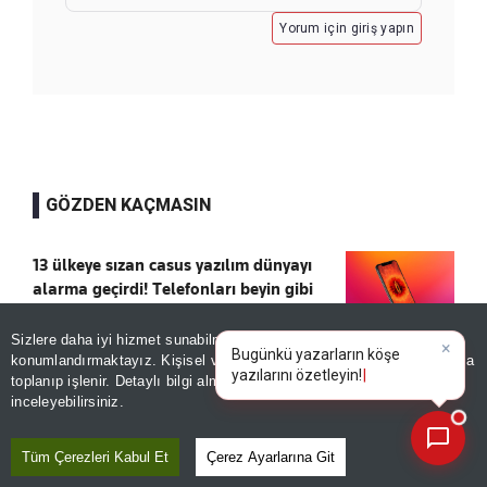
Yorum için giriş yapın
GÖZDEN KAÇMASIN
13 ülkeye sızan casus yazılım dünyayı
alarma geçirdi! Telefonları beyin gibi
yönetiyor, tek tıkla her şeyi siliyor
Kaydet
Sizlere daha iyi hizmet sunabilmek adına sitemizde
çerez
×
Bugünkü yazarların köşe
konumlandırmaktayız. Kişisel verileriniz, KVKK ve GDPR kapsamında
yazılarını özetle
toplanıp işlenir. Detaylı bilgi almak için
Aydınlatma Metnimizi
📰
Son 30 güne ait haberleri, spor gelişmelerini veya yazar yazılarını sorgulayabilirsiniz.
50 BİN TL TAKSİT, 7 AYDA TESLİM
inceleyebilirsiniz.
Kaydet
Tüm Çerezleri Kabul Et
Çerez Ayarlarına Git