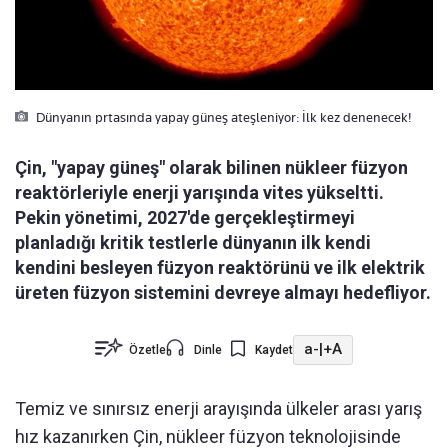
Dünyanın prtasında yapay güneş ateşleniyor: İlk kez denenecek!
Çin, "yapay güneş" olarak bilinen nükleer füzyon
reaktörleriyle enerji yarışında vites yükseltti.
Pekin yönetimi, 2027'de gerçekleştirmeyi
planladığı kritik testlerle dünyanın ilk kendi
kendini besleyen füzyon reaktörünü ve ilk elektrik
üreten füzyon sistemini devreye almayı hedefliyor.
a-
|
+A
Özetle
Dinle
Kaydet
Temiz ve sınırsız enerji arayışında ülkeler arası yarış
hız kazanırken Çin, nükleer füzyon teknolojisinde