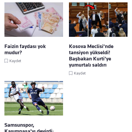
Faizin faydası yok
Kosova Meclisi'nde
mudur?
tansiyon yükseldi!
Başbakan Kurti'ye
Kaydet
yumurtalı saldırı
Kaydet
Samsunspor,
Kasımpaşa'yı devirdi: