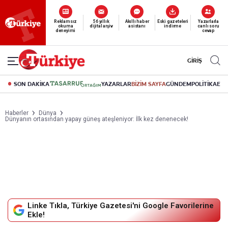
Yeni nesil dijital
abonelik 19 TL’den başlayan fiyatlarla.
GİRİŞ
SON DAKİKA
YAZARLAR
BİZİM SAYFA
GÜNDEM
POLİTİKA
EK
Haberler
Dünya
Dünyanın ortasından yapay güneş ateşleniyor: İlk kez denenecek!
Linke Tıkla, Türkiye Gazetesi'ni Google Favorilerine
Ekle!