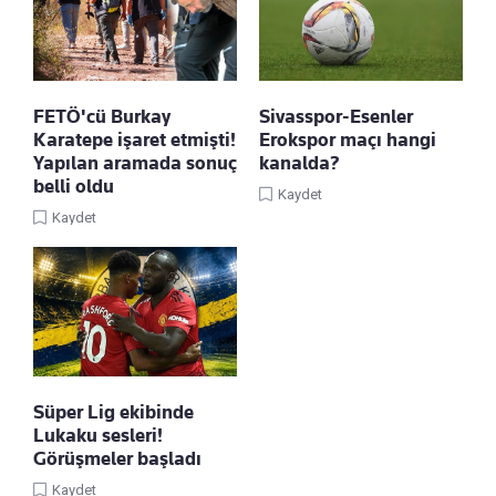
FETÖ'cü Burkay
Sivasspor-Esenler
Karatepe işaret etmişti!
Erokspor maçı hangi
Yapılan aramada sonuç
kanalda?
belli oldu
Kaydet
Kaydet
Süper Lig ekibinde
Lukaku sesleri!
Görüşmeler başladı
Kaydet