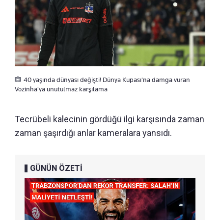
40 yaşında dünyası değişti! Dünya Kupası'na damga vuran
Vozinha'ya unutulmaz karşılama
Tecrübeli kalecinin gördüğü ilgi karşısında zaman
zaman şaşırdığı anlar kameralara yansıdı.
GÜNÜN ÖZETİ