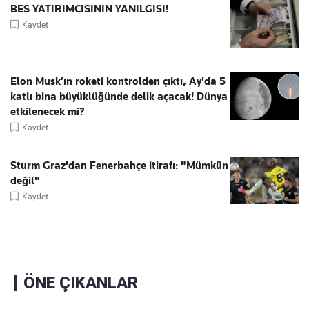
BES YATIRIMCISININ YANILGISI!
Kaydet
Elon Musk’ın roketi kontrolden çıktı, Ay'da 5
katlı bina büyüklüğünde delik açacak! Dünya
etkilenecek mi?
Kaydet
Sturm Graz'dan Fenerbahçe itirafı: "Mümkün
değil"
Kaydet
ÖNE ÇIKANLAR