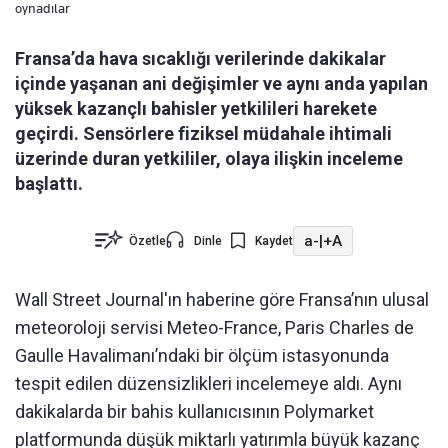
oynadılar
Fransa’da hava sıcaklığı verilerinde dakikalar
içinde yaşanan ani değişimler ve aynı anda yapılan
yüksek kazançlı bahisler yetkilileri harekete
geçirdi. Sensörlere fiziksel müdahale ihtimali
üzerinde duran yetkililer, olaya ilişkin inceleme
başlattı.
a-
|
+A
Özetle
Dinle
Kaydet
Wall Street Journal'ın haberine göre Fransa’nın ulusal
meteoroloji servisi Meteo-France, Paris Charles de
Gaulle Havalimanı’ndaki bir ölçüm istasyonunda
tespit edilen düzensizlikleri incelemeye aldı. Aynı
dakikalarda bir bahis kullanıcısının Polymarket
platformunda düşük miktarlı yatırımla büyük kazanç