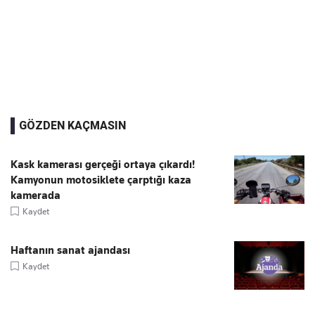
GÖZDEN KAÇMASIN
Kask kamerası gerçeği ortaya çıkardı!
Kamyonun motosiklete çarptığı kaza
kamerada
Kaydet
Haftanın sanat ajandası
Kaydet