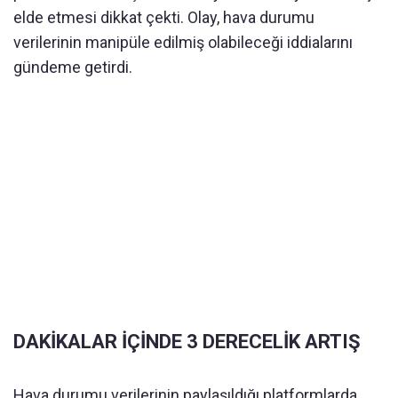
elde etmesi dikkat çekti. Olay, hava durumu
verilerinin manipüle edilmiş olabileceği iddialarını
gündeme getirdi.
DAKİKALAR İÇİNDE 3 DERECELİK ARTIŞ
Hava durumu verilerinin paylaşıldığı platformlarda