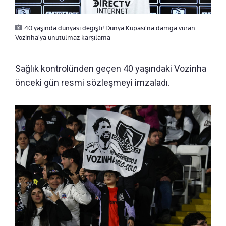
40 yaşında dünyası değişti! Dünya Kupası'na damga vuran
Vozinha'ya unutulmaz karşılama
Sağlık kontrolünden geçen 40 yaşındaki Vozinha
önceki gün resmi sözleşmeyi imzaladı.