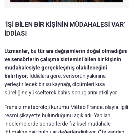
‘İŞİ BİLEN BİR KİŞİNİN MÜDAHALESİ VAR’
İDDİASI
Uzmanlar, bu tür ani değişimlerin doğal olmadığını
ve sensörlerin çalışma sistemini bilen bir kişinin
müdahalesiyle gerçekleşmiş olabileceğini
belirtiyor.
İddialara göre, sensörün yakınına
yerleştirilecek bir ısı kaynağı, ölçümleri kısa
süreliğine yükselterek bahis sonuçlarını etkiliyor.
Fransız meteoroloji kurumu Météo France, olayla ilgili
resmi şikayette bulunduğunu açıkladı. Yapılan
incelemelerde sensörlerde fiziksel müdahale
ihtimaline dair bulgular değerlendiriliyor. Öte yandan