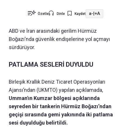
a-
|
+A
Özetle
Dinle
Kaydet
ABD ve İran arasındaki gerilim Hürmüz
Boğazı'nda güvenlik endişelerine yol açmayı
sürdürüyor.
PATLAMA SESLERİ DUYULDU
Birleşik Krallık Deniz Ticaret Operasyonları
Ajansı’ndan (UKMTO) yapılan açıklamada,
Umman'ın Kumzar bölgesi açıklarında
seyreden bir tankerin Hürmüz Boğazı’ndan
geçişi sırasında gemi yakınında iki patlama
sesi duyulduğu belirtildi.