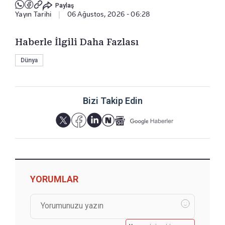
Paylaş
Yayın Tarihi
|
06 Ağustos, 2026 - 06:28
Haberle İlgili Daha Fazlası
Dünya
Bizi Takip Edin
YORUMLAR