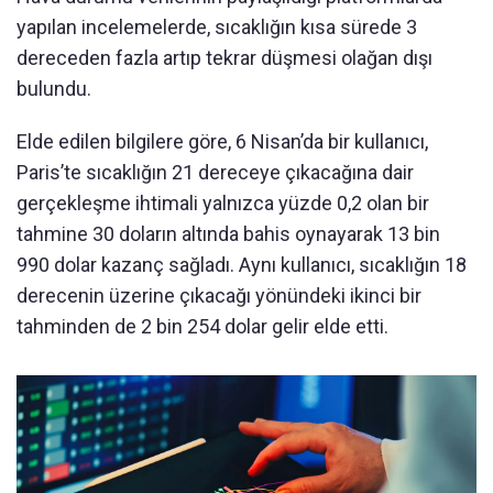
yapılan incelemelerde, sıcaklığın kısa sürede 3
dereceden fazla artıp tekrar düşmesi olağan dışı
bulundu.
Elde edilen bilgilere göre, 6 Nisan’da bir kullanıcı,
Paris’te sıcaklığın 21 dereceye çıkacağına dair
gerçekleşme ihtimali yalnızca yüzde 0,2 olan bir
tahmine 30 doların altında bahis oynayarak 13 bin
990 dolar kazanç sağladı. Aynı kullanıcı, sıcaklığın 18
derecenin üzerine çıkacağı yönündeki ikinci bir
tahminden de 2 bin 254 dolar gelir elde etti.