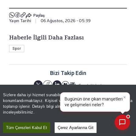
Paylaş
Yayın Tarihi
|
06 Ağustos, 2026 - 05:39
Haberle İlgili Daha Fazlası
Spor
Bizi Takip Edin
Sizlere daha iyi hizmet sunabilmek adına sitemizde
çerez
×
Bugünün öne çıkan manşetleri
konumlandırmaktayız. Kişisel verileriniz, KVKK ve GDPR kapsamında
ve gelişmeleri neler
|
toplanıp işlenir. Detaylı bilgi almak için
Aydınlatma Metnimizi
📰
Son 30 güne ait haberleri, spor gelişmelerini veya yazar yazılarını sorgulayabilirsiniz.
inceleyebilirsiniz.
YORUMLAR
Tüm Çerezleri Kabul Et
Çerez Ayarlarına Git