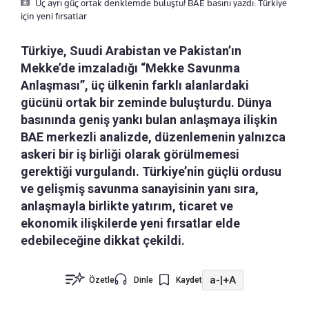
Üç ayrı güç ortak denklemde buluştu! BAE basını yazdı: Türkiye
için yeni fırsatlar
Türkiye, Suudi Arabistan ve Pakistan’ın
Mekke’de imzaladığı “Mekke Savunma
Anlaşması”, üç ülkenin farklı alanlardaki
gücünü ortak bir zeminde buluşturdu. Dünya
basınında geniş yankı bulan anlaşmaya ilişkin
BAE merkezli analizde, düzenlemenin yalnızca
askeri bir iş birliği olarak görülmemesi
gerektiği vurgulandı. Türkiye’nin güçlü ordusu
ve gelişmiş savunma sanayisinin yanı sıra,
anlaşmayla birlikte yatırım, ticaret ve
ekonomik ilişkilerde yeni fırsatlar elde
edebileceğine dikkat çekildi.
a-
|
+A
Özetle
Dinle
Kaydet