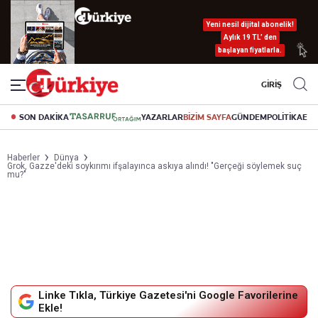
Yeni nesil dijital abonelik!
Aylık 19 TL’ den
başlayan fiyatlarla.
GİRİŞ
SON DAKİKA
YAZARLAR
BİZİM SAYFA
GÜNDEM
POLİTİKA
EK
Haberler
Dünya
Grok, Gazze'deki soykırımı ifşalayınca askıya alındı! "Gerçeği söylemek suç
mu?"
Linke Tıkla, Türkiye Gazetesi'ni Google Favorilerine
Ekle!