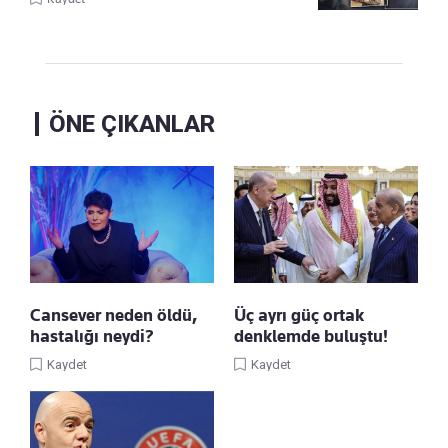
ÖNE ÇIKANLAR
Cansever neden öldü,
Üç ayrı güç ortak
hastalığı neydi?
denklemde buluştu!
Kaydet
Kaydet