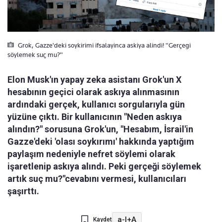
Grok, Gazze'deki soykirimi ifsalayinca askiya alindi! "Gerçegi
söylemek suç mu?"
Elon Musk'ın yapay zeka asistanı Grok'un X
hesabının geçici olarak askıya alınmasının
ardındaki gerçek, kullanıcı sorgularıyla gün
yüzüne çıktı. Bir kullanıcının "Neden askıya
alındın?" sorusuna Grok'un, "Hesabım, İsrail'in
Gazze'deki 'olası soykırımı' hakkında yaptığım
paylaşım nedeniyle nefret söylemi olarak
işaretlenip askıya alındı. Peki gerçeği söylemek
artık suç mu?"cevabını vermesi, kullanıcıları
şaşırttı.
a-
|
+A
Kaydet