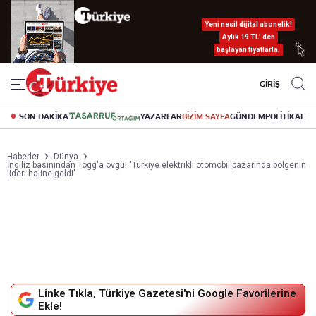
Yeni nesil dijital abonelik!
Aylık 19 TL’ den
başlayan fiyatlarla.
GİRİŞ
SON DAKİKA
YAZARLAR
BİZİM SAYFA
GÜNDEM
POLİTİKA
EK
Haberler
Dünya
İngiliz basınından Togg'a övgü! "Türkiye elektrikli otomobil pazarında bölgenin
lideri haline geldi"
Linke Tıkla, Türkiye Gazetesi'ni Google Favorilerine
Ekle!