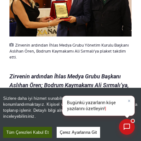
Zirvenin ardından İhlas Medya Grubu Yönetim Kurulu Başkanı
Aslıhan Ören, Bodrum Kaymakamı Ali Sırmalı'ya plaket takdim
etti.
Zirvenin ardından İhlas Medya Grubu Başkanı
Aslıhan Ören; Bodrum Kaymakamı Ali Sırmalı’ya,
Bodrum İlçe Emniyet Müdürü Mehmet
Sizlere daha iyi hizmet sunabilmek adına sitemizde
çerez
Darendeli’ye ve Oğuz Holding Yönetim Kurulu
konumlandırmaktayız. Kişisel verileriniz, KVKK ve GDPR kapsamında
×
Bugünkü yazarların
|
toplanıp işlenir. Detaylı bilgi almak için
Aydınlatma Metnimizi
Başkanı Hulusi Oğuz’a plaket takdim etti.
Diğer
📰
Son 30 güne ait haberleri, spor gelişmelerini veya yazar yazılarını sorgulayabilirsiniz.
inceleyebilirsiniz.
katılımcılara ise Bodrum Kaymakamı Ali Sırmalı
plaket takdim etti. Katılımcılarla toplu fotoğraf
Tüm Çerezleri Kabul Et
Çerez Ayarlarına Git
çekiminin ardından "Ekonomiye Yön Verenler