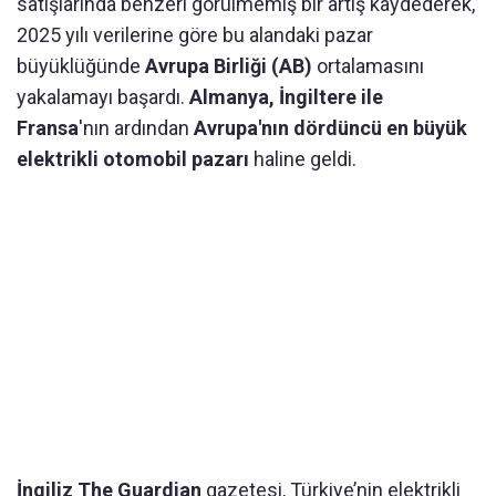
satışlarında benzeri görülmemiş bir artış kaydederek,
2025 yılı verilerine göre bu alandaki pazar
büyüklüğünde
Avrupa Birliği (AB)
ortalamasını
yakalamayı başardı.
Almanya, İngiltere ile
Fransa
'nın ardından
Avrupa'nın dördüncü en büyük
elektrikli otomobil pazarı
haline geldi.
İngiliz The Guardian
gazetesi, Türkiye’nin elektrikli