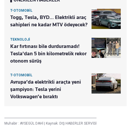
T-OTOMOBİL
Togg, Tesla, BYD... Elektrikli araç
sahipleri ne kadar MTV ödeyecek?
TEKNOLOJİ
Kar fırtınası bile durduramadı!
Tesla'dan 5 bin kilometrelik rekor
otonom sürüş
T-OTOMOBİL
Avrupa’da elektrikli araçta yeni
şampiyon: Tesla yerini
Volkswagen’e bıraktı
Muhabir :
AYSEGÜL DAHİ
|
Kaynak: DIŞ HABERLER SERVİSİ