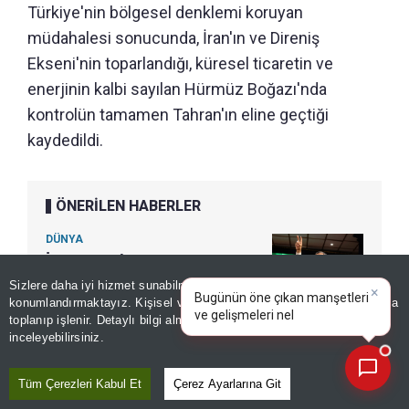
Türkiye'nin bölgesel denklemi koruyan
müdahalesi sonucunda, İran'ın ve Direniş
Ekseni'nin toparlandığı, küresel ticaretin ve
enerjinin kalbi sayılan Hürmüz Boğazı'nda
kontrolün tamamen Tahran'ın eline geçtiği
kaydedildi.
ÖNERİLEN HABERLER
DÜNYA
İran'ın eski Cumhurbaşkanı
Mahmud Ahmedinejad'ın ajan
Sizlere daha iyi hizmet sunabilmek adına sitemizde
çerez
konumlandırmaktayız. Kişisel verileriniz, KVKK ve GDPR kapsamında
olarak kullanıldığı iddia
×
Gü
toplanıp işlenir. Detaylı bilgi almak için
Aydınlatma Metnimizi
edildi!
📰
Son 30 güne ait haberleri, spor gelişmelerini veya yazar yazılarını sorgulayabilirsiniz.
inceleyebilirsiniz.
Tüm Çerezleri Kabul Et
Çerez Ayarlarına Git