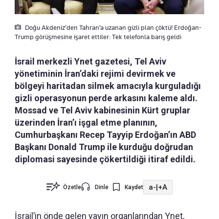
Doğu Akdeniz’den Tahran’a uzanan gizli plan çöktü! Erdoğan-
Trump görüşmesine işaret ettiler: Tek telefonla barış geldi
İsrail merkezli Ynet gazetesi, Tel Aviv
yönetiminin İran’daki rejimi devirmek ve
bölgeyi haritadan silmek amacıyla kurguladığı
gizli operasyonun perde arkasını kaleme aldı.
Mossad ve Tel Aviv kabinesinin Kürt gruplar
üzerinden İran’ı işgal etme planının,
Cumhurbaşkanı Recep Tayyip Erdoğan’ın ABD
Başkanı Donald Trump ile kurduğu doğrudan
diplomasi sayesinde çökertildiği itiraf edildi.
a-
|
+A
Özetle
Dinle
Kaydet
İsrail’in önde gelen yayın organlarından Ynet,