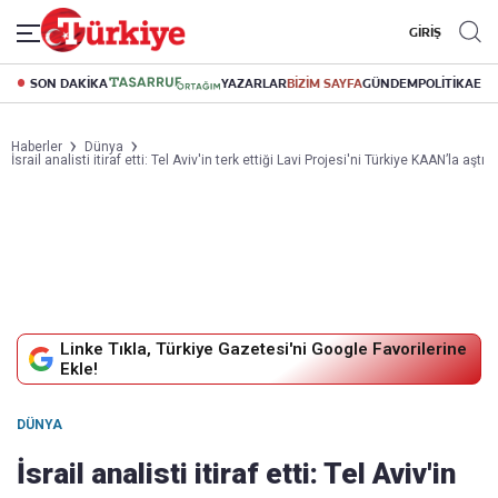
GİRİŞ
SON DAKİKA
YAZARLAR
BİZİM SAYFA
GÜNDEM
POLİTİKA
EK
Haberler
Dünya
İsrail analisti itiraf etti: Tel Aviv'in terk ettiği Lavi Projesi'ni Türkiye KAAN’la aştı
Linke Tıkla, Türkiye Gazetesi'ni Google Favorilerine
Ekle!
DÜNYA
İsrail analisti itiraf etti: Tel Aviv'in