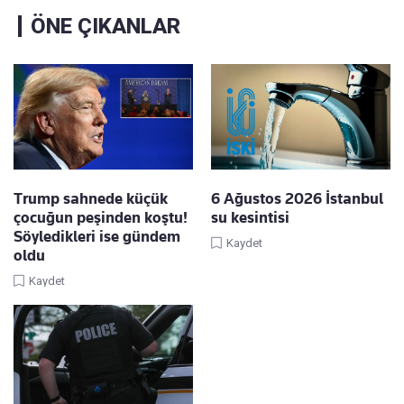
ÖNE ÇIKANLAR
Trump sahnede küçük
6 Ağustos 2026 İstanbul
çocuğun peşinden koştu!
su kesintisi
Söyledikleri ise gündem
Kaydet
oldu
Kaydet