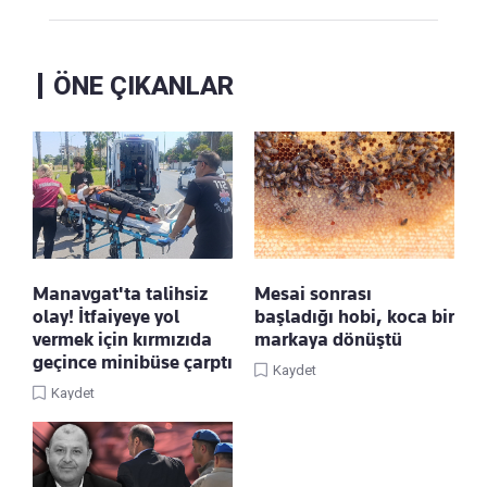
ÖNE ÇIKANLAR
Manavgat'ta talihsiz
Mesai sonrası
olay! İtfaiyeye yol
başladığı hobi, koca bir
vermek için kırmızıda
markaya dönüştü
geçince minibüse çarptı
Kaydet
Kaydet