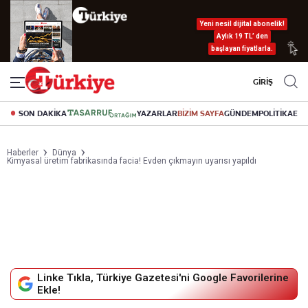
Yeni nesil dijital abonelik!
Aylık 19 TL’ den
başlayan fiyatlarla.
GİRİŞ
SON DAKİKA
YAZARLAR
BİZİM SAYFA
GÜNDEM
POLİTİKA
EK
Haberler
Dünya
Kimyasal üretim fabrikasında facia! Evden çıkmayın uyarısı yapıldı
Linke Tıkla, Türkiye Gazetesi'ni Google Favorilerine
Ekle!