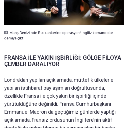
Manş Denizi'nde Rus tankerine operasyon! İngiliz komandolar
gemiye çıktı
FRANSA İLE YAKIN İŞBİRLİĞİ: GÖLGE FİLOYA
ÇEMBER DARALIYOR
Londra’dan yapılan açıklamada, müttefik ülkelerle
yapılan istihbarat paylaşımları doğrultusunda,
özellikle Fransa ile çok yakın bir işbirliği içinde
yürütüldüğüne değinildi. Fransa Cumhurbaşkanı
Emmanuel Macron da geçtiğimiz günlerde yaptığı
açıklamada, Fransız ordusunun İngiltere’nin aktif
desteğiyle gölge filonun bir parçası olan bir başka