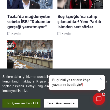
Tuzla'da mağduriyetin
Beşikçioğlu'na sahip
sebebi İBB! "Rakamlar
çıkmadılar! Yeni Partili
gerçeği yansıtmıyor"
isimden sert sözler
Kaydet
Kaydet
'Terörsüz Türkiye' son
Sizlere daha iyi hizmet sunabilmek adına sitemizde
çerez
×
Bugünkü yazarların köşe
düzlükte!
konumlandırmaktayız. Kişisel verileriniz, KVKK ve GDPR kapsamında
yazılarını özetleyin!
toplanıp işlenir. Detaylı bilgi almak için
Aydınlatma Metnimizi
📰
Kaydet
Son 30 güne ait haberleri, spor gelişmelerini veya yazar yazılarını sorgulayabilirsiniz.
inceleyebilirsiniz.
Tüm Çerezleri Kabul Et
Çerez Ayarlarına Git