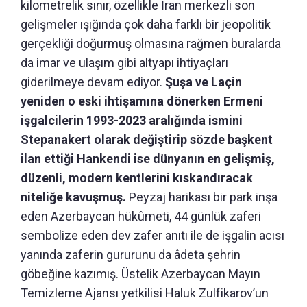
kilometrelik sınır, özellikle İran merkezli son
gelişmeler ışığında çok daha farklı bir jeopolitik
gerçekliği doğurmuş olmasına rağmen buralarda
da imar ve ulaşım gibi altyapı ihtiyaçları
giderilmeye devam ediyor.
Şuşa ve Laçin
yeniden o eski ihtişamına dönerken Ermeni
işgalcilerin 1993-2023 aralığında ismini
Stepanakert olarak değiştirip sözde başkent
ilan ettiği Hankendi ise dünyanın en gelişmiş,
düzenli, modern kentlerini kıskandıracak
niteliğe kavuşmuş.
Peyzaj harikası bir park inşa
eden Azerbaycan hükûmeti, 44 günlük zaferi
sembolize eden dev zafer anıtı ile de işgalin acısı
yanında zaferin gururunu da âdeta şehrin
göbeğine kazımış. Üstelik Azerbaycan Mayın
Temizleme Ajansı yetkilisi Haluk Zulfikarov’un