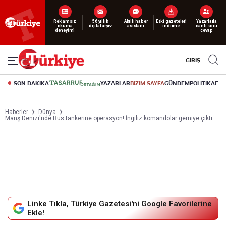
Reklamsız
56 yıllık
Akıllı haber
Eski gazeteleri
Yazarlarla
okuma
dijital arşiv
asistanı
indirme
canlı soru
deneyimi
cevap
GİRİŞ
SON DAKİKA
YAZARLAR
BİZİM SAYFA
GÜNDEM
POLİTİKA
EK
Haberler
Dünya
Manş Denizi'nde Rus tankerine operasyon! İngiliz komandolar gemiye çıktı
Linke Tıkla, Türkiye Gazetesi'ni Google Favorilerine
Ekle!