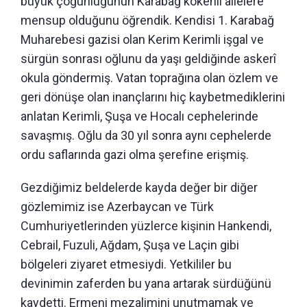
büyük çoğunluğunun Karabağ kökenli ailelere
mensup olduğunu öğrendik. Kendisi 1. Karabağ
Muharebesi gazisi olan Kerim Kerimli işgal ve
sürgün sonrası oğlunu da yaşı geldiğinde askerî
okula göndermiş. Vatan toprağına olan özlem ve
geri dönüşe olan inançlarını hiç kaybetmediklerini
anlatan Kerimli, Şuşa ve Hocalı cephelerinde
savaşmış. Oğlu da 30 yıl sonra aynı cephelerde
ordu saflarında gazi olma şerefine erişmiş.
Gezdiğimiz beldelerde kayda değer bir diğer
gözlemimiz ise Azerbaycan ve Türk
Cumhuriyetlerinden yüzlerce kişinin Hankendi,
Cebrail, Fuzuli, Ağdam, Şuşa ve Laçin gibi
bölgeleri ziyaret etmesiydi. Yetkililer bu
devinimin zaferden bu yana artarak sürdüğünü
kaydetti. Ermeni mezalimini unutmamak ve