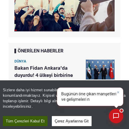
ÖNERİLEN HABERLER
DÜNYA
Bakan Fidan Ankara'da
duyurdu! 4 ülkeyi birbirine
bağlayacak projenin detayları
belli oldu
Sizlere daha iyi hizmet sunabilmek adına sitemizde
çerez
×
Bugünün öne çıkan manşetleri
konumlandırmaktayız. Kişisel verileriniz, KVKK ve GDPR kapsamında
ve gelişmeleri neler?
toplanıp işlenir. Detaylı bilgi almak için
Aydınlatma Metnimizi
📰
Son 30 güne ait haberleri, spor gelişmelerini veya yazar yazılarını sorgulayabilirsiniz.
inceleyebilirsiniz.
Tüm Çerezleri Kabul Et
Çerez Ayarlarına Git