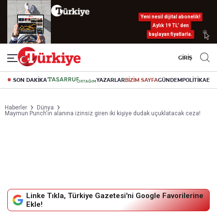
Yeni nesil dijital abonelik!
Aylık 19 TL’ den
başlayan fiyatlarla.
GİRİŞ
SON DAKİKA
YAZARLAR
BİZİM SAYFA
GÜNDEM
POLİTİKA
EK
Haberler
Dünya
Maymun Punch'ın alanına izinsiz giren iki kişiye dudak uçuklatacak ceza!
Linke Tıkla, Türkiye Gazetesi'ni Google Favorilerine
Ekle!