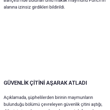
Bahçesi'nde bulunan ünlü makak maymunu Punch'ın
alanına izinsiz girdikleri bildirildi.
GÜVENLİK ÇİTİNİ AŞARAK ATLADI
Açıklamada, şüphelilerden birinin maymunların
bulunduğu bölümü çevreleyen güvenlik çitini aştığı,