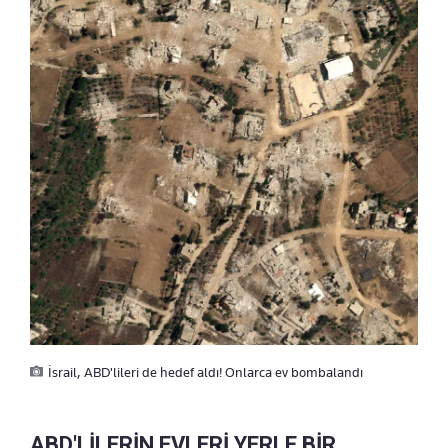
İsrail, ABD'lileri de hedef aldı! Onlarca ev bombalandı
ABD'LİLERİN EVLERİ YERLE BİR