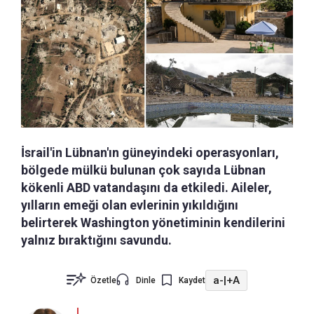
İsrail'in Lübnan'ın güneyindeki operasyonları,
bölgede mülkü bulunan çok sayıda Lübnan
kökenli ABD vatandaşını da etkiledi. Aileler,
yılların emeği olan evlerinin yıkıldığını
belirterek Washington yönetiminin kendilerini
yalnız bıraktığını savundu.
a-
|
+A
Özetle
Dinle
Kaydet