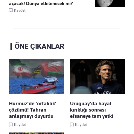
açacak! Dünya etkilenecek mi?
Kaydet
ÖNE ÇIKANLAR
Hürmüz'de 'ortaklık'
Uruguay'da hayal
çözümü! Tahran
kırıklığı sonrası
anlaşmayı duyurdu
efsaneye tam yetki
Kaydet
Kaydet