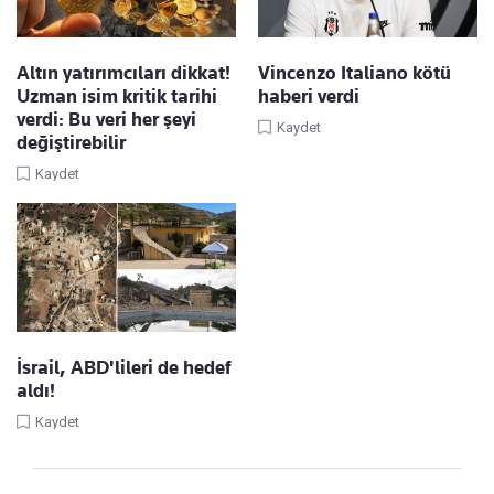
Altın yatırımcıları dikkat!
Vincenzo Italiano kötü
Uzman isim kritik tarihi
haberi verdi
verdi: Bu veri her şeyi
Kaydet
değiştirebilir
Kaydet
İsrail, ABD'lileri de hedef
aldı!
Kaydet