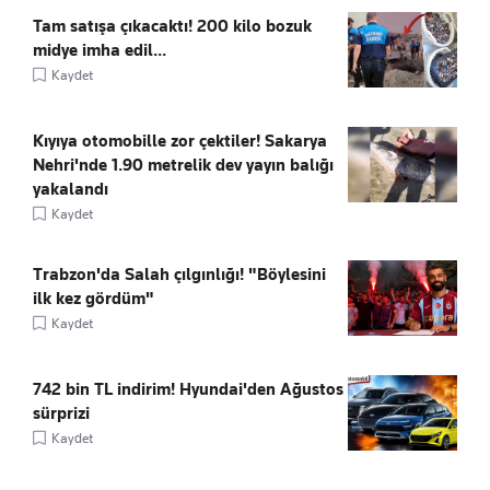
Tam satışa çıkacaktı! 200 kilo bozuk
midye imha edil...
Kaydet
Kıyıya otomobille zor çektiler! Sakarya
Nehri'nde 1.90 metrelik dev yayın balığı
yakalandı
Kaydet
Trabzon'da Salah çılgınlığı! "Böylesini
ilk kez gördüm"
Kaydet
742 bin TL indirim! Hyundai'den Ağustos
sürprizi
Kaydet