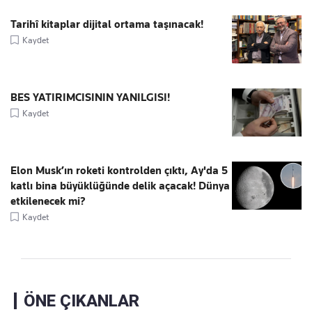
Tarihî kitaplar dijital ortama taşınacak!
Kaydet
BES YATIRIMCISININ YANILGISI!
Kaydet
Elon Musk’ın roketi kontrolden çıktı, Ay'da 5
katlı bina büyüklüğünde delik açacak! Dünya
etkilenecek mi?
Kaydet
ÖNE ÇIKANLAR