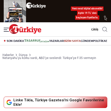
Yeni nesil dijital abonelik!
Aylık 19 TL’ den
başlayan fiyatlarla.
GİRİŞ
SON DAKİKA
YAZARLAR
BİZİM SAYFA
GÜNDEM
POLİTİKA
EK
Haberler
Dünya
Netanyahu'yu korku sardı, ABD'ye seslendi: Türkiye'ye F-35 vermeyin
Linke Tıkla, Türkiye Gazetesi'ni Google Favorilerine
Ekle!