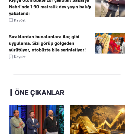
Kıyıya otomobille zor çektiler! Sakarya
Nehri'nde 1.90 metrelik dev yayın balığı
yakalandı
Kaydet
Sıcaklardan bunalanlara ilaç gibi
uygulama: Sizi görüp gölgeden
yürütüyor, otobüste bile serinletiyor!
Kaydet
ÖNE ÇIKANLAR