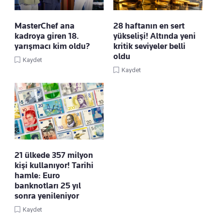
MasterChef ana
28 haftanın en sert
kadroya giren 18.
yükselişi! Altında yeni
yarışmacı kim oldu?
kritik seviyeler belli
oldu
Kaydet
Kaydet
21 ülkede 357 milyon
kişi kullanıyor! Tarihi
hamle: Euro
banknotları 25 yıl
sonra yenileniyor
Kaydet