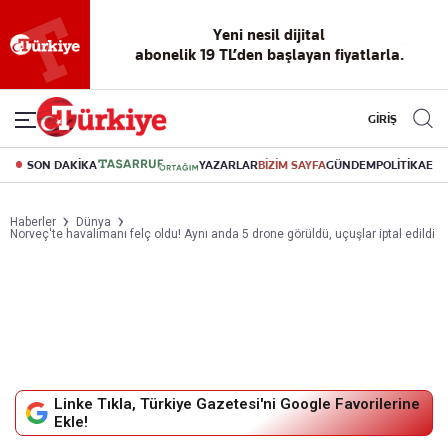
Reklamsız
56 yıllık
Akıllı haber
Eski gazeteleri
Yazarlarla
okuma
dijital arşiv
asistanı
indirme
canlı soru
deneyimi
cevap
GİRİŞ
SON DAKİKA
YAZARLAR
BİZİM SAYFA
GÜNDEM
POLİTİKA
EK
Haberler
Dünya
Norveç'te havalimanı felç oldu! Aynı anda 5 drone görüldü, uçuşlar iptal edildi
Linke Tıkla, Türkiye Gazetesi'ni Google Favorilerine
Ekle!