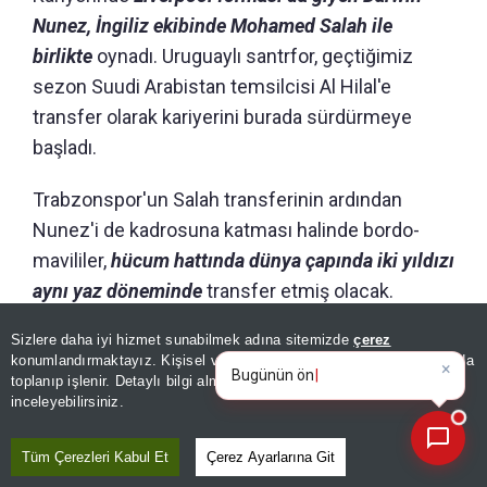
Nunez, İngiliz ekibinde Mohamed Salah ile
birlikte
oynadı. Uruguaylı santrfor, geçtiğimiz
sezon Suudi Arabistan temsilcisi Al Hilal'e
transfer olarak kariyerini burada sürdürmeye
başladı.
Trabzonspor'un Salah transferinin ardından
Nunez'i de kadrosuna katması halinde bordo-
mavililer,
hücum hattında dünya çapında iki yıldızı
aynı yaz döneminde
transfer etmiş olacak.
Sizlere daha iyi hizmet sunabilmek adına sitemizde
çerez
×
Bugünün öne çıkan manşetleri
konumlandırmaktayız. Kişisel verileriniz, KVKK ve GDPR kapsamında
ve gelişmeleri neler?
|
toplanıp işlenir. Detaylı bilgi almak için
Aydınlatma Metnimizi
📰
Son 30 güne ait haberleri, spor gelişmelerini veya yazar yazılarını sorgulayabilirsiniz.
inceleyebilirsiniz.
Tüm Çerezleri Kabul Et
Çerez Ayarlarına Git