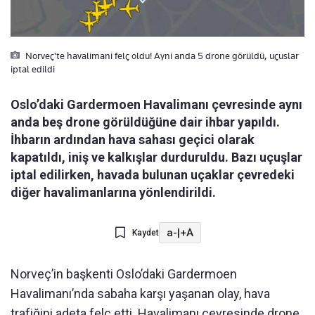
Norveç'te havalimani felç oldu! Ayni anda 5 drone görüldü, uçuslar
iptal edildi
Oslo’daki Gardermoen Havalimanı çevresinde aynı
anda beş drone görüldüğüne dair ihbar yapıldı.
İhbarın ardından hava sahası geçici olarak
kapatıldı, iniş ve kalkışlar durduruldu. Bazı uçuşlar
iptal edilirken, havada bulunan uçaklar çevredeki
diğer havalimanlarına yönlendirildi.
a-
|
+A
Kaydet
Norveç’in başkenti Oslo’daki Gardermoen
Havalimanı’nda sabaha karşı yaşanan olay, hava
trafiğini adeta felç etti. Havalimanı çevresinde drone