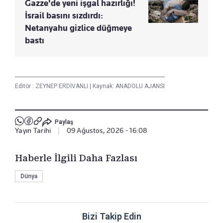
Gazze'de yeni işgal hazırlığı!
İsrail basını sızdırdı:
Netanyahu gizlice düğmeye
bastı
Editör :
ZEYNEP ERDİVANLI
|
Kaynak: ANADOLU AJANSI
Paylaş
Yayın Tarihi
|
09 Ağustos, 2026 - 16:08
Haberle İlgili Daha Fazlası
Dünya
Bizi Takip Edin