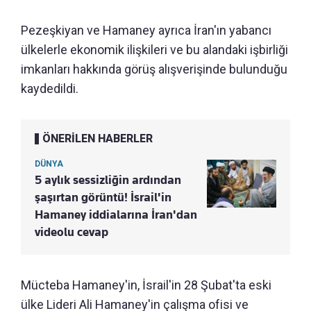
Pezeşkiyan ve Hamaney ayrıca İran'ın yabancı
ülkelerle ekonomik ilişkileri ve bu alandaki işbirliği
imkanları hakkında görüş alışverişinde bulunduğu
kaydedildi.
ÖNERİLEN HABERLER
DÜNYA
5 aylık sessizliğin ardından
şaşırtan görüntü! İsrail'in
Hamaney iddialarına İran'dan
videolu cevap
Mücteba Hamaney'in, İsrail'in 28 Şubat'ta eski
ülke Lideri Ali Hamaney'in çalışma ofisi ve