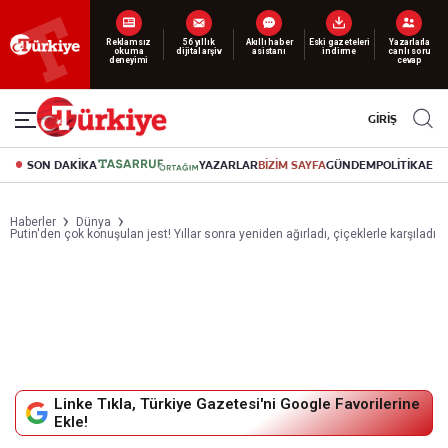
Yeni nesil dijital
abonelik 19 TL’den başlayan fiyatlarla.
GİRİŞ
SON DAKİKA
YAZARLAR
BİZİM SAYFA
GÜNDEM
POLİTİKA
EK
Haberler
Dünya
Putin'den çok konuşulan jest! Yıllar sonra yeniden ağırladı, çiçeklerle karşıladı
Linke Tıkla, Türkiye Gazetesi'ni Google Favorilerine
Ekle!