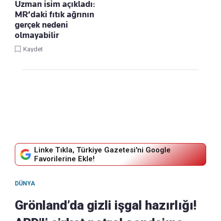
Uzman isim açıkladı:
MR’daki fıtık ağrının
gerçek nedeni
olmayabilir
Kaydet
Linke Tıkla, Türkiye Gazetesi'ni Google
Favorilerine Ekle!
DÜNYA
Grönland’da gizli işgal hazırlığı!