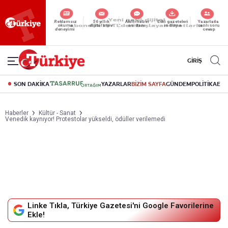
Reklamsız
56 yıllık
Akıllı haber
Eski gazeteleri
Yazarlarla
okuma
dijital arşiv
asistanı
indirme
canlı soru
deneyimi
cevap
GİRİŞ
SON DAKİKA
YAZARLAR
BİZİM SAYFA
GÜNDEM
POLİTİKA
EK
Haberler
Kültür - Sanat
Venedik kaynıyor! Protestolar yükseldi, ödüller verilemedi
Linke Tıkla, Türkiye Gazetesi'ni Google Favorilerine
Ekle!