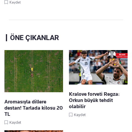
Kaydet
ÖNE ÇIKANLAR
Kralove forveti Regza:
Orkun büyük tehdit
Aromasıyla dillere
olabilir
destan! Tarlada kilosu 20
TL
Kaydet
Kaydet