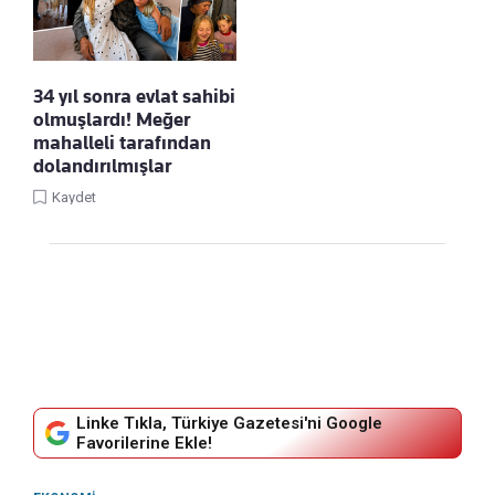
34 yıl sonra evlat sahibi
olmuşlardı! Meğer
mahalleli tarafından
dolandırılmışlar
Kaydet
Linke Tıkla, Türkiye Gazetesi'ni Google
Favorilerine Ekle!