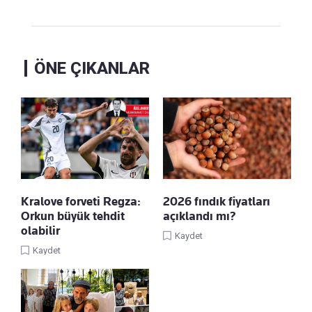
ÖNE ÇIKANLAR
Kralove forveti Regza:
2026 fındık fiyatları
Orkun büyük tehdit
açıklandı mı?
olabilir
Kaydet
Kaydet