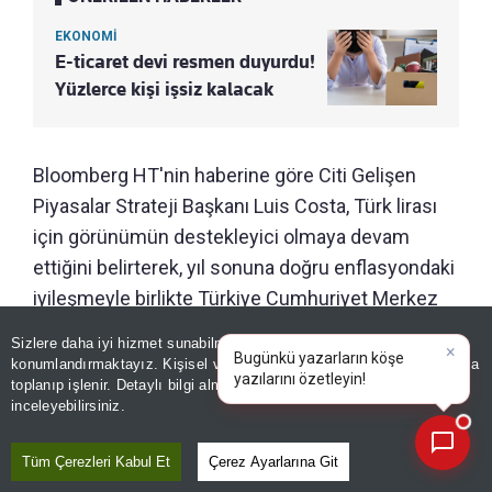
EKONOMİ
E-ticaret devi resmen duyurdu!
Yüzlerce kişi işsiz kalacak
Bloomberg HT'nin haberine göre Citi Gelişen
Piyasalar Strateji Başkanı Luis Costa, Türk lirası
için görünümün destekleyici olmaya devam
ettiğini belirterek, yıl sonuna doğru enflasyondaki
iyileşmeyle birlikte Türkiye Cumhuriyet Merkez
Bankası'nın (TCMB) faiz indirimine
Sizlere daha iyi hizmet sunabilmek adına sitemizde
çerez
başlayabilecek alan bulabileceğini söyledi.
konumlandırmaktayız. Kişisel verileriniz, KVKK ve GDPR kapsamında
×
Bugünkü yazarları
toplanıp işlenir. Detaylı bilgi almak için
Aydınlatma Metnimizi
📰
Son 30 güne ait haberleri, spor gelişmelerini veya yazar yazılarını sorgulayabilirsiniz.
inceleyebilirsiniz.
Tüm Çerezleri Kabul Et
Çerez Ayarlarına Git