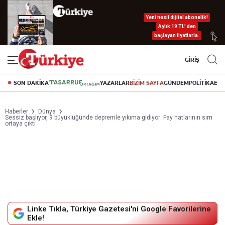
Yeni nesil dijital abonelik!
Aylık 19 TL’ den
başlayan fiyatlarla.
GİRİŞ
SON DAKİKA
YAZARLAR
BİZİM SAYFA
GÜNDEM
POLİTİKA
EK
Haberler
Dünya
Sessiz başlıyor, 9 büyüklüğünde depremle yıkıma gidiyor: Fay hatlarının sırrı
ortaya çıktı
Linke Tıkla, Türkiye Gazetesi'ni Google Favorilerine
Ekle!