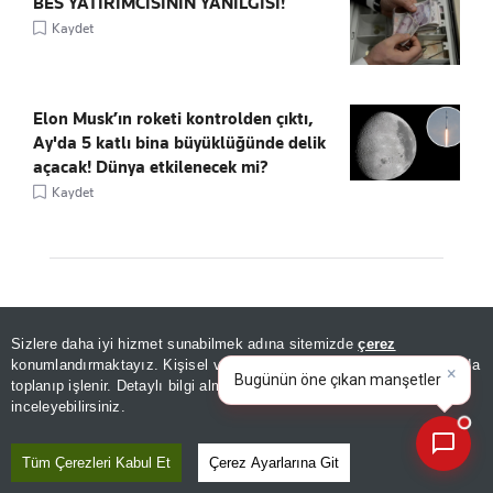
BES YATIRIMCISININ YANILGISI!
Kaydet
Elon Musk’ın roketi kontrolden çıktı,
Ay'da 5 katlı bina büyüklüğünde delik
açacak! Dünya etkilenecek mi?
Kaydet
ÖNE ÇIKANLAR
Sizlere daha iyi hizmet sunabilmek adına sitemizde
çerez
×
Bugünün öne çıkan manşetleri
konumlandırmaktayız. Kişisel verileriniz, KVKK ve GDPR kapsamında
ve gelişmeleri neler?
|
toplanıp işlenir. Detaylı bilgi almak için
Aydınlatma Metnimizi
📰
Son 30 güne ait haberleri, spor gelişmelerini veya yazar yazılarını sorgulayabilirsiniz.
inceleyebilirsiniz.
Tüm Çerezleri Kabul Et
Çerez Ayarlarına Git