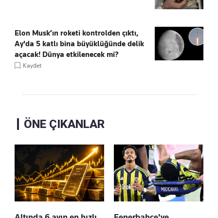
Elon Musk’ın roketi kontrolden çıktı,
Ay'da 5 katlı bina büyüklüğünde delik
açacak! Dünya etkilenecek mi?
Kaydet
ÖNE ÇIKANLAR
Altında 6 ayın en hızlı
Fenerbahçe'ye