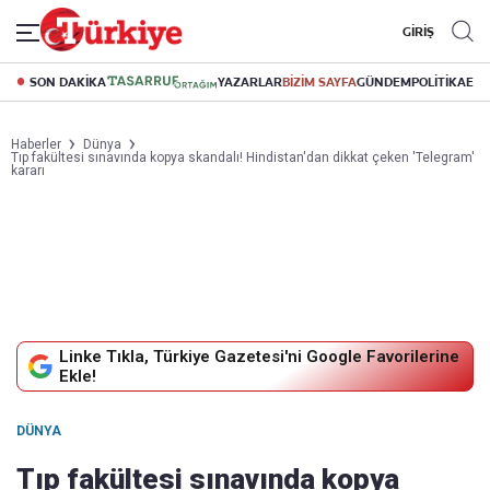
GİRİŞ
SON DAKİKA
YAZARLAR
BİZİM SAYFA
GÜNDEM
POLİTİKA
EK
Haberler
Dünya
Tıp fakültesi sınavında kopya skandalı! Hindistan'dan dikkat çeken 'Telegram'
kararı
Linke Tıkla, Türkiye Gazetesi'ni Google Favorilerine
Ekle!
DÜNYA
Tıp fakültesi sınavında kopya