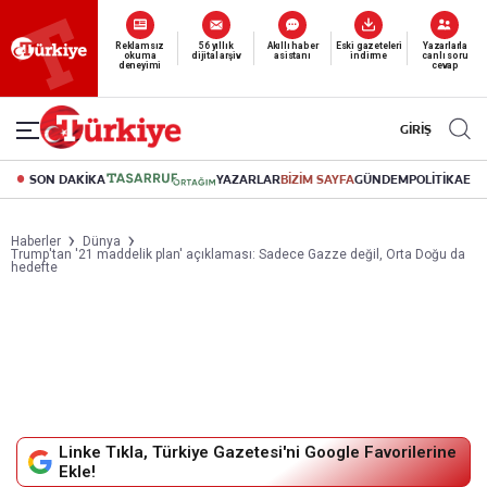
Reklamsız
56 yıllık
Akıllı haber
Eski gazeteleri
Yazarlarla
okuma
dijital arşiv
asistanı
indirme
canlı soru
deneyimi
cevap
GİRİŞ
SON DAKİKA
YAZARLAR
BİZİM SAYFA
GÜNDEM
POLİTİKA
EK
Haberler
Dünya
Trump'tan '21 maddelik plan' açıklaması: Sadece Gazze değil, Orta Doğu da
hedefte
Linke Tıkla, Türkiye Gazetesi'ni Google Favorilerine
Ekle!