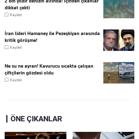
2 bin yıldır denizin altında! İçinden çıkanlar
dikkat çekti
Kaydet
İran lideri Hamaney ile Pezeşkiyan arasında
kritik görüşme!
Kaydet
Ne su ne ayran! Kavurucu sıcakta çalışan
çiftçilerin gözdesi oldu
Kaydet
ÖNE ÇIKANLAR