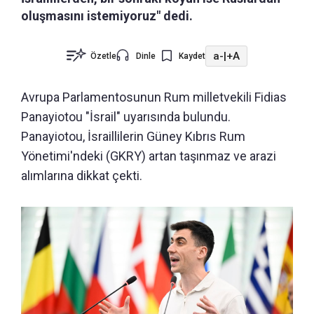
oluşmasını istemiyoruz" dedi.
a-
|
+A
Özetle
Dinle
Kaydet
Avrupa Parlamentosunun Rum milletvekili Fidias
Panayiotou "İsrail" uyarısında bulundu.
Panayiotou, İsraillilerin Güney Kıbrıs Rum
Yönetimi'ndeki (GKRY) artan taşınmaz ve arazi
alımlarına dikkat çekti.