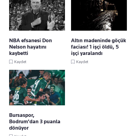
NBA efsanesi Don
Altın madeninde göçük
Nelson hayatını
faciası! 1 işçi öldü, 5
kaybetti
işçi yaralandı
Kaydet
Kaydet
Bursaspor,
Bodrum'dan 3 puanla
dönüyor