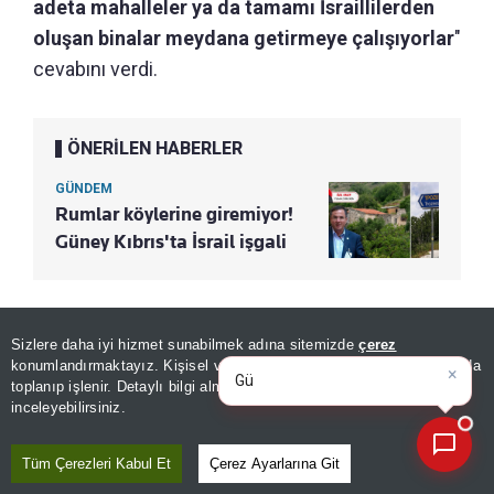
adeta mahalleler ya da tamamı İsraillilerden
oluşan binalar meydana getirmeye çalışıyorlar
"
cevabını verdi.
ÖNERİLEN HABERLER
GÜNDEM
Rumlar köylerine giremiyor!
Güney Kıbrıs'ta İsrail işgali
Bu konuda dikkatli olunması gerektiği uyarısında
Sizlere daha iyi hizmet sunabilmek adına sitemizde
çerez
bulunan Panayiotou "
Birçok insan benim İsrail
konumlandırmaktayız. Kişisel verileriniz, KVKK ve GDPR kapsamında
×
Bugünkü yazarların köşe yaz
|
toplanıp işlenir. Detaylı bilgi almak için
Aydınlatma Metnimizi
karşıtı olduğumu söyleyecektir. Ben İsrail'e
📰
Son 30 güne ait haberleri, spor gelişmelerini veya yazar yazılarını sorgulayabilirsiniz.
inceleyebilirsiniz.
karşı değilim. Aynı şekilde Rusların da Kıbrıs'a
gelip toprak edinmesine karşıyım. Avrupa
Tüm Çerezleri Kabul Et
Çerez Ayarlarına Git
Birliği üyesi olmayan üçüncü ülkelerden