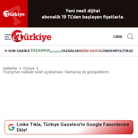
Reklamsız
56 yıllık
Akıllı haber
Eski gazeteleri
Yazarlarla
okuma
dijital arşiv
asistanı
indirme
canlı soru
deneyimi
cevap
GİRİŞ
SON DAKİKA
YAZARLAR
BİZİM SAYFA
GÜNDEM
POLİTİKA
EK
Haberler
Dünya
Trump'tan nükleer silah açıklaması: Hamaney ile görüşebilirim
Linke Tıkla, Türkiye Gazetesi'ni Google Favorilerine
Ekle!