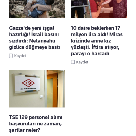
Gazze'de yeni işgal
10 daire beklerken 17
hazırlığı! İsrail basını
milyon lira aldı! Miras
sızdırdı: Netanyahu
krizinde anne kız
gizlice düğmeye bastı
yüzleşti: İftira atıyor,
parayı o harcadı
Kaydet
Kaydet
TSE 129 personel alımı
başvuruları ne zaman,
şartlar neler?