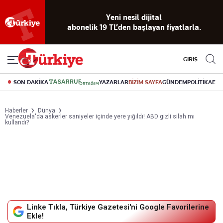
Yeni nesil dijital
abonelik 19 TL’den başlayan fiyatlarla.
GİRİŞ
SON DAKİKA
YAZARLAR
BİZİM SAYFA
GÜNDEM
POLİTİKA
EK
Haberler
Dünya
Venezuela'da askerler saniyeler içinde yere yığıldı! ABD gizli silah mı
kullandı?
Linke Tıkla, Türkiye Gazetesi'ni Google Favorilerine
Ekle!