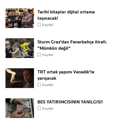
Tarihî kitaplar dijital ortama
taşınacak!
Kaydet
Sturm Graz'dan Fenerbahçe itirafı:
"Mümkün değil"
Kaydet
TRT ortak yapımı Venedik’te
yarışacak
Kaydet
BES YATIRIMCISININ YANILGISI!
Kaydet