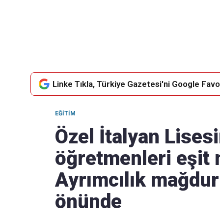
Takip Edin
Favori mecralarınızda haber
akışımıza ulaşın
Linke Tıkla, Türkiye Gazetesi'ni Google Favor
EĞITIM
Özel İtalyan Lises
öğretmenleri eşit 
Ayrımcılık mağdurla
önünde