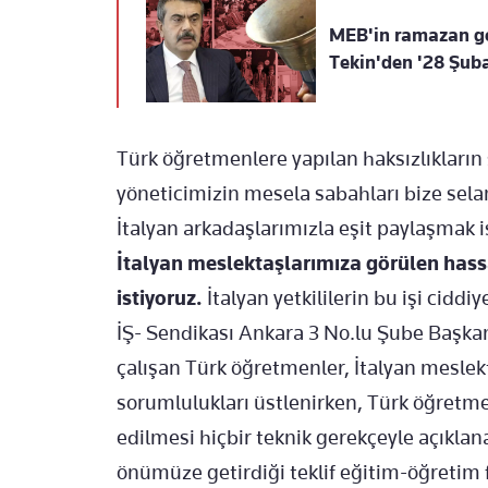
MEB'in ramazan gen
Tekin'den '28 Şub
Türk öğretmenlere yapılan haksızlıkların
yöneticimizin mesela sabahları bize sela
İtalyan arkadaşlarımızla eşit paylaşmak i
İtalyan meslektaşlarımıza görülen hassa
istiyoruz.
İtalyan yetkililerin bu işi cid
İŞ- Sendikası Ankara 3 No.lu Şube Başkan
çalışan Türk öğretmenler, İtalyan meslekt
sorumlulukları üstlenirken, Türk öğretm
edilmesi hiçbir teknik gerekçeyle açıklan
önümüze getirdiği teklif eğitim-öğretim 