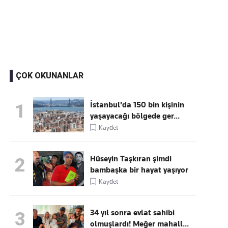
Kaçırmayın
Ücretsiz üye olun, gündemi
şekillendiren gelişmeleri önce siz duyun
ÇOK OKUNANLAR
İstanbul'da 150 bin kişinin
1
yaşayacağı bölgede ger...
Kaydet
Hüseyin Taşkıran şimdi
2
bambaşka bir hayat yaşıyor
Kaydet
34 yıl sonra evlat sahibi
3
olmuşlardı! Meğer mahall...