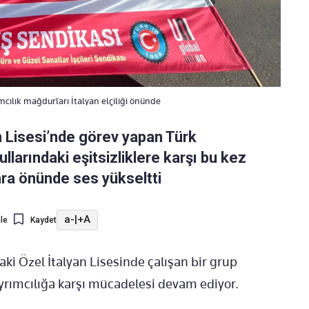
mcılık mağdurları İtalyan elçiliği önünde
n Lisesi’nde görev yapan Türk
larındaki eşitsizliklere karşı bu kez
ara önünde ses yükseltti
a-
|
+A
le
Kaydet
ki Özel İtalyan Lisesinde çalışan bir grup
yrımcılığa karşı mücadelesi devam ediyor.