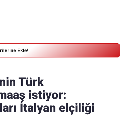
Haber Verin
Editör masamıza bilgi ve materyal
göndermek için
tıklayın
ilerine Ekle!
inin Türk
maaş istiyor:
rı İtalyan elçiliği