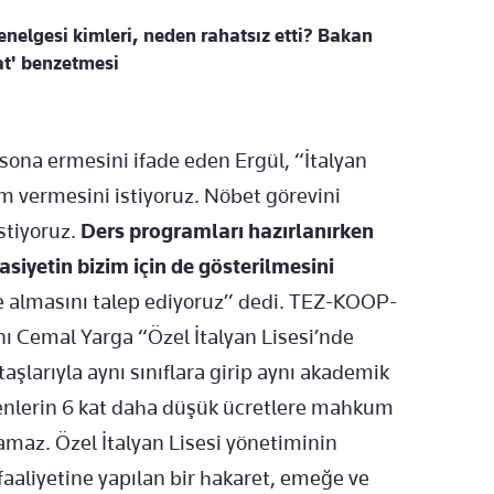
elgesi kimleri, neden rahatsız etti? Bakan
at' benzetmesi
 sona ermesini ifade eden Ergül, “İtalyan
m vermesini istiyoruz. Nöbet görevini
stiyoruz.
Ders programları hazırlanırken
siyetin bizim için de gösterilmesini
diye almasını talep ediyoruz” dedi. TEZ-KOOP-
ı Cemal Yarga “Özel İtalyan Lisesi’nde
aşlarıyla aynı sınıflara girip aynı akademik
enlerin 6 kat daha düşük ücretlere mahkum
amaz. Özel İtalyan Lisesi yönetiminin
faaliyetine yapılan bir hakaret, emeğe ve