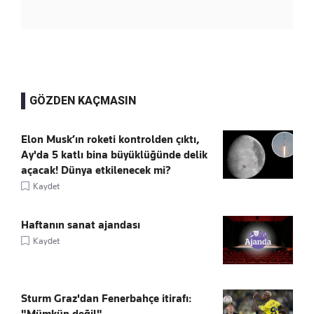
GÖZDEN KAÇMASIN
Elon Musk’ın roketi kontrolden çıktı,
Ay'da 5 katlı bina büyüklüğünde delik
açacak! Dünya etkilenecek mi?
Kaydet
Haftanın sanat ajandası
Kaydet
Sturm Graz'dan Fenerbahçe itirafı:
"Mümkün değil"