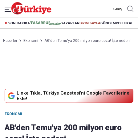
GİRİŞ
SON DAKİKA
YAZARLAR
BİZİM SAYFA
GÜNDEM
POLİTİKA
EK
Haberler
Ekonomi
AB'den Temu'ya 200 milyon euro ceza! İşte nedeni
Linke Tıkla, Türkiye Gazetesi'ni Google Favorilerine
Ekle!
EKONOMI
AB'den Temu'ya 200 milyon euro