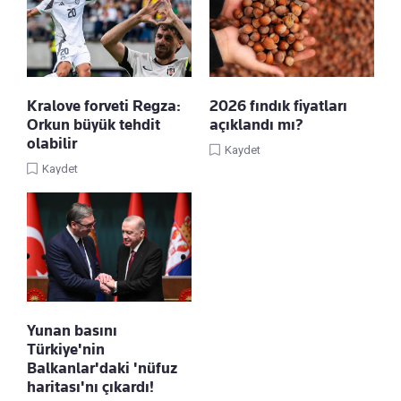
Kralove forveti Regza:
2026 fındık fiyatları
Orkun büyük tehdit
açıklandı mı?
olabilir
Kaydet
Kaydet
Yunan basını
Türkiye'nin
Balkanlar'daki 'nüfuz
haritası'nı çıkardı!