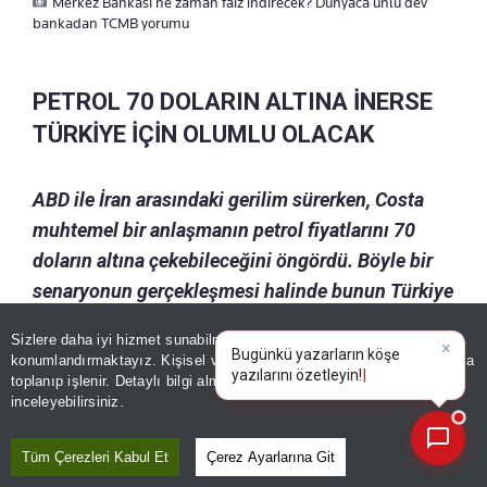
Merkez Bankası ne zaman faiz indirecek? Dünyaca ünlü dev
bankadan TCMB yorumu
PETROL 70 DOLARIN ALTINA İNERSE
TÜRKİYE İÇİN OLUMLU OLACAK
ABD ile İran arasındaki gerilim sürerken, Costa
muhtemel bir anlaşmanın petrol fiyatlarını 70
doların altına çekebileceğini öngördü. Böyle bir
senaryonun gerçekleşmesi halinde bunun Türkiye
gibi enerji ithalatçısı ülkeler için olumlu olacağını
Sizlere daha iyi hizmet sunabilmek adına sitemizde
çerez
ifade etti.
konumlandırmaktayız. Kişisel verileriniz, KVKK ve GDPR kapsamında
×
|
toplanıp işlenir. Detaylı bilgi almak için
Aydınlatma Metnimizi
📰
Son 30 güne ait haberleri, spor gelişmelerini veya yazar yazılarını sorgulayabilirsiniz.
Costa ayrıca, Türkiye'ye yönelik olumlu
inceleyebilirsiniz.
beklentilerin petrol fiyatlarının seyrine bağlı
Tüm Çerezleri Kabul Et
Çerez Ayarlarına Git
olmaya devam ettiğini ve bu nedenle gelişmeleri