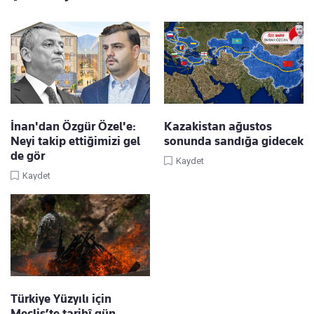
İnan'dan Özgür Özel'e:
Kazakistan ağustos
Neyi takip ettiğimizi gel
sonunda sandığa gidecek
de gör
Kaydet
Kaydet
Türkiye Yüzyılı için
Meclis’te tarihî gün