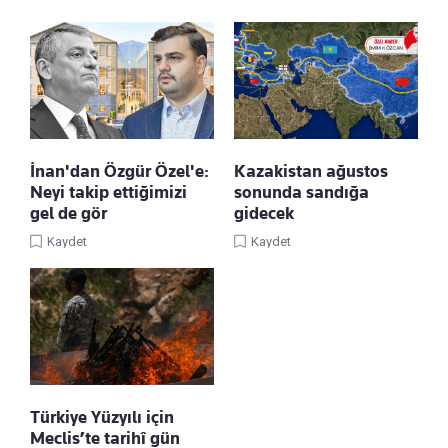
İnan'dan Özgür Özel'e:
Kazakistan ağustos
Neyi takip ettiğimizi
sonunda sandığa
gel de gör
gidecek
Kaydet
Kaydet
Türkiye Yüzyılı için
Meclis’te tarihî gün