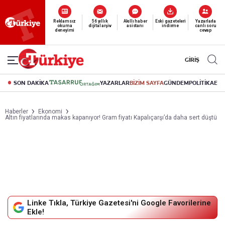
Reklamsız
56 yıllık
Akıllı haber
Eski gazeteleri
Yazarlarla
okuma
dijital arşiv
asistanı
indirme
canlı soru
deneyimi
cevap
GİRİŞ
SON DAKİKA
YAZARLAR
BİZİM SAYFA
GÜNDEM
POLİTİKA
EK
Haberler
Ekonomi
Altın fiyatlarında makas kapanıyor! Gram fiyatı Kapalıçarşı’da daha sert düştü
Linke Tıkla, Türkiye Gazetesi'ni Google Favorilerine
Ekle!