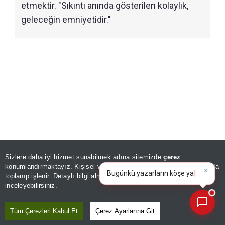
etmektir. "Sıkıntı anında gösterilen kolaylık,
geleceğin emniyetidir."
Sizlere daha iyi hizmet sunabilmek adına sitemizde
çerez
×
Bugünkü yazarların köşe
konumlandırmaktayız. Kişisel verileriniz, KVKK ve GDPR kapsamında
yazılarını özetleyin!
|
toplanıp işlenir. Detaylı bilgi almak için
Aydınlatma Metnimizi
📰
Son 30 güne ait haberleri, spor gelişmelerini veya yazar yazılarını sorgulayabilirsiniz.
inceleyebilirsiniz.
Tüm Çerezleri Kabul Et
Çerez Ayarlarına Git