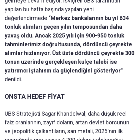
gelmeye devam ediyor. İsviçreli UBS tarafından
yapılan bu hafta başında yapılan yeni
değerlendirmede
“Merkez bankalarının bu yıl 634
tonluk alımları geçen yılın temposundan daha
yavaş oldu. Ancak 2025 yılı için 900-950 tonluk
tahminlerimiz doğrultusunda, dördüncü çeyrekte
alımlar hızlanıyor. Üst üste dördüncü çeyrekte 300
tonun üzerinde gerçekleşen külçe talebi ise
yatırımcı iştahının da güçlendiğini gösteriyor"
denildi.
ONSTA HEDEF FİYAT
UBS Stratejisti Sagar Khandelwal; daha düşük reel
faiz oranlarının, zayıf doların, artan devlet borcunun
ve jeopolitik çalkantıların, sarı metali, 2026'nın ilk
çeyreğinde ons başına 4.700 dolara itebileceğini