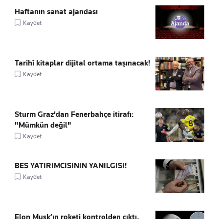
Haftanın sanat ajandası
Kaydet
Tarihî kitaplar dijital ortama taşınacak!
Kaydet
Sturm Graz'dan Fenerbahçe itirafı:
"Mümkün değil"
Kaydet
BES YATIRIMCISININ YANILGISI!
Kaydet
Elon Musk’ın roketi kontrolden çıktı,