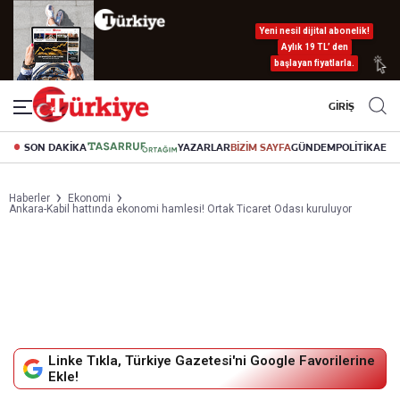
Yeni nesil dijital abonelik!
Aylık 19 TL’ den
başlayan fiyatlarla.
GİRİŞ
SON DAKİKA
YAZARLAR
BİZİM SAYFA
GÜNDEM
POLİTİKA
EK
Haberler
Ekonomi
Ankara-Kabil hattında ekonomi hamlesi! Ortak Ticaret Odası kuruluyor
Linke Tıkla, Türkiye Gazetesi'ni Google Favorilerine
Ekle!