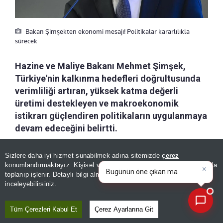
Bakan Şimşekten ekonomi mesajı! Politikalar kararlılıkla
sürecek
Hazine ve Maliye Bakanı Mehmet Şimşek,
Türkiye'nin kalkınma hedefleri doğrultusunda
verimliliği artıran, yüksek katma değerli
üretimi destekleyen ve makroekonomik
istikrarı güçlendiren politikaların uygulanmaya
devam edeceğini belirtti.
Sizlere daha iyi hizmet sunabilmek adına sitemizde
çerez
a-
|
+A
Özetle
Dinle
Kaydet
×
Bugünün öne çıkan manşetleri
konumlandırmaktayız. Kişisel verileriniz, KVKK ve GDPR kapsamında
ve gelişmeleri neler?
|
toplanıp işlenir. Detaylı bilgi almak için
Aydınlatma Metnimizi
📰
Son 30 güne ait haberleri, spor gelişmelerini veya yazar yazılarını sorgulayabilirsiniz.
inceleyebilirsiniz.
Hazine ve Maliye Bakanı Mehmet
Şimşek, ABD
merkezli X şirketinin sosyal medya
Tüm Çerezleri Kabul Et
Çerez Ayarlarına Git
platformundaki hesabından, AK Parti'nin