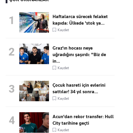
Haftalarca sürecek felaket
1
kapıda: Ülkede 'stok ya...
Kaçırmayın
Kaydet
Ücretsiz üye olun, gündemi
şekillendiren gelişmeleri önce siz duyun
Graz'ın hocası neye
2
uğradığını şaşırdı: "Biz de
in...
Kaydet
Çocuk hasreti için evlerini
3
sattılar! 34 yıl sonra...
Kaydet
Acun'dan rekor transfer: Hull
4
City tarihine geçti
Kaydet