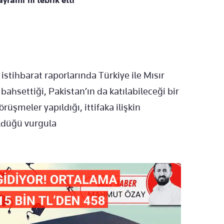
yramı'nı tebrik etti
istihbarat raporlarında Türkiye ile Mısır
ahsettiği, Pakistan’ın da katılabileceği bir
rüşmeler yapıldığı, ittifaka ilişkin
üldüğü vurgula