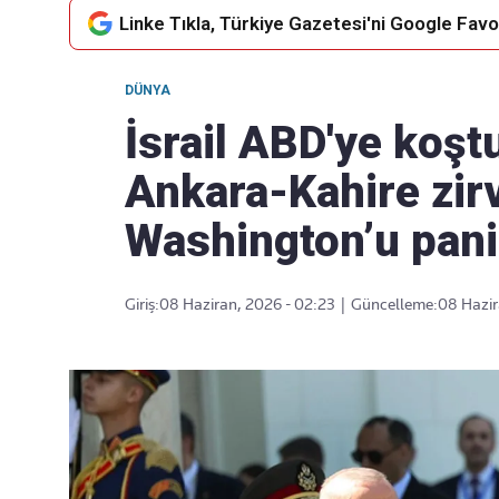
Linke Tıkla, Türkiye Gazetesi'ni Google Favor
DÜNYA
Takip Edin
Favori mecralarınızda haber
İsrail ABD'ye koştu
akışımıza ulaşın
Ankara-Kahire zirv
Washington’u panik
Giriş:
08 Haziran, 2026 - 02:23
|
Güncelleme:
08 Hazir