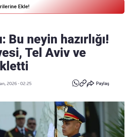
ilerine Ekle!
Haber Verin
Editör masamıza bilgi ve materyal
: Bu neyin hazırlığı!
göndermek için
tıklayın
esi, Tel Aviv ve
letti
an, 2026 - 02:25
Paylaş