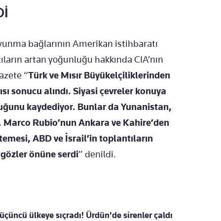
Dİ
avunma bağlarının Amerikan istihbaratı
tıların artan yoğunluğu hakkında CIA’nın
Gazete “
Türk ve Mısır Büyükelçiliklerinden
kısı sonucu alındı. Siyasi çevreler konuya
uğunu kaydediyor. Bunlar da Yunanistan,
ri. Marco Rubio’nun Ankara ve Kahire’den
temesi, ABD ve İsrail’in toplantıların
 gözler önüne serdi
” denildi.
i üçüncü ülkeye sıçradı! Ürdün'de sirenler çaldı