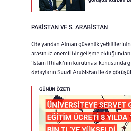
görüştü! Kurban Ba
PAKİSTAN VE S. ARABİSTAN
Öte yandan Alman güvenlik yetkililerinin 
arasında önemli bir gelişme olduğundan b
‘İslam İttifakı’nın kurulması konusunda gö
detayların Suudi Arabistan ile de görüş
GÜNÜN ÖZETİ