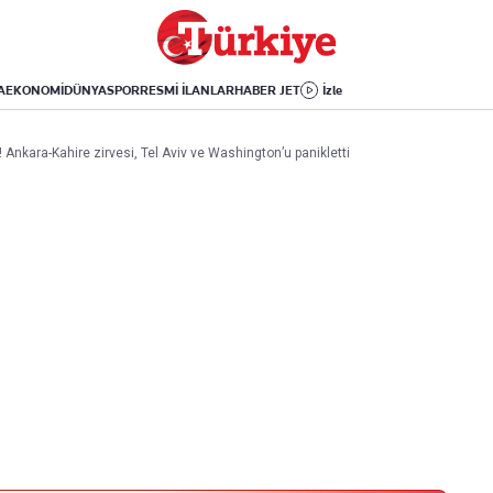
Dünya
Yaşam
Kültür-Sanat
Orta Doğu
Sağlık
Sinema
Avrupa
Hava Durumu
Arkeoloji
A
EKONOMİ
DÜNYA
SPOR
RESMİ İLANLAR
HABER JET
İzle
Amerika
Yemek
Kitap
Afrika
Seyahat
Tarih
ı! Ankara-Kahire zirvesi, Tel Aviv ve Washington’u panikletti
İsrail-Gazze
Aktüel
Uygulamalar