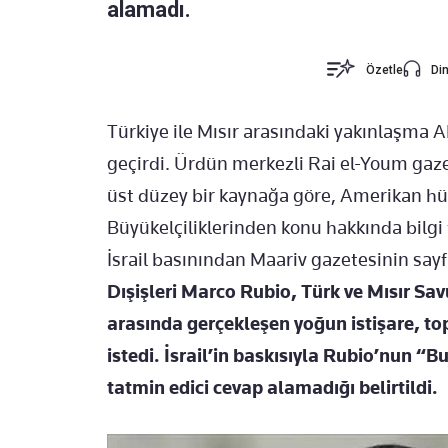
alamadı.
Özetle
Din
Türkiye ile Mısır arasındaki yakınlaşma AB
geçirdi. Ürdün merkezli Rai el-Youm gaz
üst düzey bir kaynağa göre, Amerikan h
Büyükelçiliklerinden konu hakkında bilgi
İsrail basınından Maariv gazetesinin sayf
Dışişleri Marco Rubio, Türk ve Mısır Sa
arasında gerçekleşen yoğun istişare, to
istedi. İsrail’in baskısıyla Rubio’nun “B
tatmin edici cevap alamadığı belirtildi.