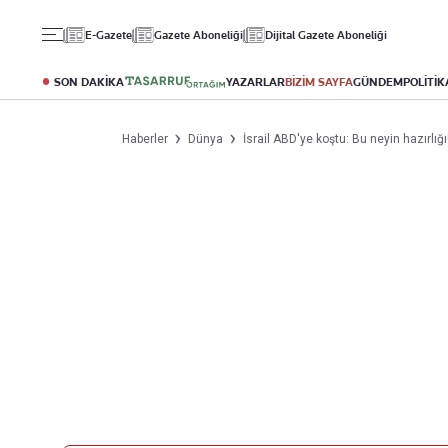
Gündem
Ekonomi
Spor
E-Gazete
Gazete Aboneliği
Dijital Gazete Aboneliği
Politika
Borsa
Futbol
Eğitim
Altın
Puan Durumu
SON DAKİKA
YAZARLAR
BİZİM SAYFA
GÜNDEM
POLİTİK
Döviz
Fikstür
Hisse Senedi
Şampiyonlar Ligi
Haberler
Dünya
İsrail ABD'ye koştu: Bu neyin hazırlığ
Kripto Para
Avrupa Ligi
Emlak
Basketbol
T-Otomobil
Turizm
Yazarlar
Diğer Kategoriler
Kurumsal
Bugünün Yazarları
Magazin
Hakkımızda
Tüm Yazarlar
Teknoloji
İletişim
Resmî Ilanlar
Künye
Haberler
Gazete Aboneliği
Foto Haber
Danışma Telefonları
Video Galeri
Yasal
Reklam Ver