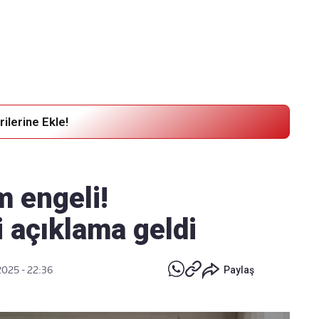
Haber Verin
Editör masamıza bilgi ve materyal göndermek için
tıklayın
ilerine Ekle!
m engeli!
 açıklama geldi
2025 - 22:36
Paylaş