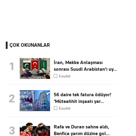
Kaçırmayın
Ücretsiz üye olun, gündemi şekillendiren gelişmeleri önce siz duyun
ÇOK OKUNANLAR
İran, Mekke Anlaşması
1
sonrası Suudi Arabistan'ı uy...
Kaydet
56 daire tek fatura ödüyor!
2
‘Müteahhit inşaatı yar...
Kaydet
Rafa ve Duran sahne aldı,
3
Benfica yarım düzine gol...