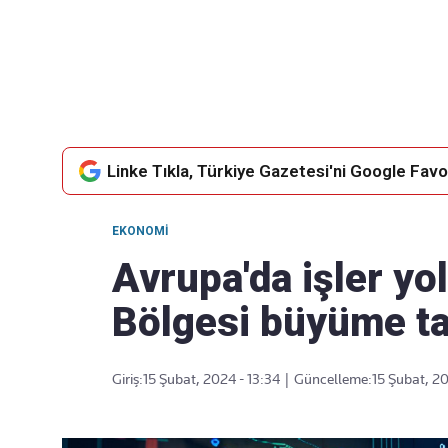
Takip Edin
Favori mecralarınızda haber
akışımıza ulaşın
Linke Tıkla, Türkiye Gazetesi'ni Google Favor
EKONOMI
Avrupa'da işler yo
Bölgesi büyüme ta
Giriş:
15 Şubat, 2024 - 13:34
|
Güncelleme:
15 Şubat, 20