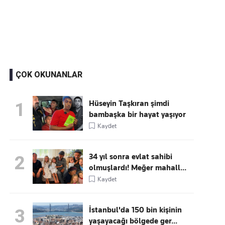
Kaçırmayın
Ücretsiz üye olun, gündemi
şekillendiren gelişmeleri önce siz duyun
ÇOK OKUNANLAR
Hüseyin Taşkıran şimdi
1
bambaşka bir hayat yaşıyor
Kaydet
34 yıl sonra evlat sahibi
2
olmuşlardı! Meğer mahall...
Kaydet
İstanbul'da 150 bin kişinin
3
yaşayacağı bölgede ger...