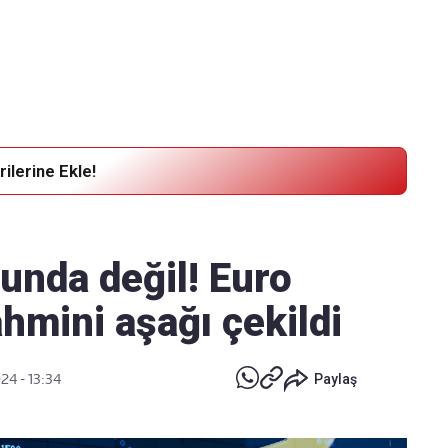
Haber Verin
Editör masamıza bilgi ve materyal
göndermek için
tıklayın
ilerine Ekle!
lunda değil! Euro
hmini aşağı çekildi
24 - 13:34
Paylaş