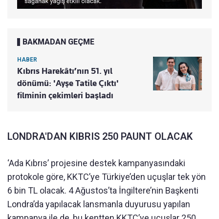
BAKMADAN GEÇME
HABER
Kıbrıs Harekâtı’nın 51. yıl
dönümü: 'Ayşe Tatile Çıktı'
filminin çekimleri başladı
LONDRA'DAN KIBRIS 250 PAUNT OLACAK
‘Ada Kıbrıs’ projesine destek kampanyasındaki
protokole göre, KKTC’ye Türkiye’den uçuşlar tek yön
6 bin TL olacak. 4 Ağustos’ta İngiltere’nin Başkenti
Londra’da yapılacak lansmanla duyurusu yapılan
kampanya ile de, bu kentten KKTC’ye uçuşlar 250