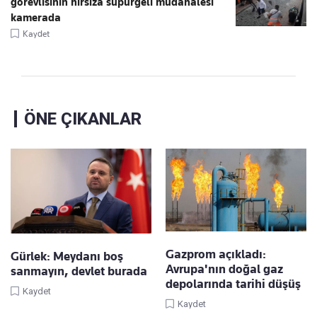
görevlisinin hırsıza süpürgeli müdahalesi
kamerada
Kaydet
ÖNE ÇIKANLAR
Gazprom açıkladı:
Gürlek: Meydanı boş
Avrupa'nın doğal gaz
sanmayın, devlet burada
depolarında tarihi düşüş
Kaydet
Kaydet