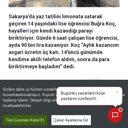
Sakarya’da yaz tatilini limonata satarak
geçiren 14 yaşındaki lise öğrencisi Buğra Koç,
hayalleri için kendi kazandığı parayı
biriktiriyor. Günde 6 saat çalışan lise öğrencisi,
ayda 90 bin lira kazanıyor. Koç “Aylık kazancım
asgari ücretin üç katı. 14'üncü günümde
kendime akıllı telefon aldım, sonra da para
biriktirmeye başladım” dedi.
a-
|
+A
Özetle
Dinle
Kaydet
Sizlere daha iyi hizmet sunabilmek adına sitemizde
çerez
konumlandırmaktayız. Kişisel verileriniz, KVKK ve GDPR kapsamında
×
Bugünkü ya
|
Sakarya'nın Serdivan ilçesinde yaşayan
14
toplanıp işlenir. Detaylı bilgi almak için
Aydınlatma Metnimizi
📰
Son 30 güne ait haberleri, spor gelişmelerini veya yazar yazılarını sorgulayabilirsiniz.
inceleyebilirsiniz.
yaşındaki lise öğrencisi Buğra Koç
, yaz tatilini
çalışarak değerlendirerek kendisine bir gelir
Tüm Çerezleri Kabul Et
Çerez Ayarlarına Git
kapısı oluşturdu. Serdivan'ın işlek caddelerinden