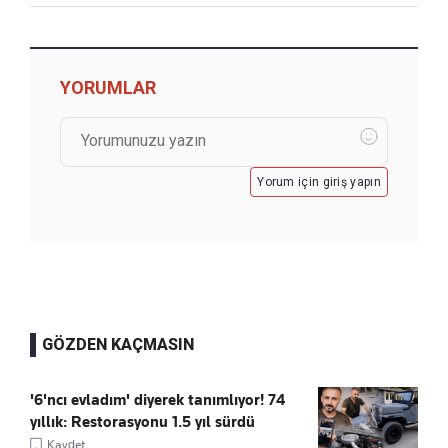
YORUMLAR
Yorum için giriş yapın
GÖZDEN KAÇMASIN
'6'ncı evladım' diyerek tanımlıyor! 74
yıllık: Restorasyonu 1.5 yıl sürdü
Kaydet