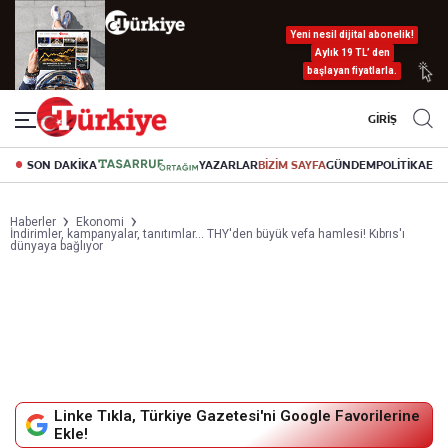
Yeni nesil dijital abonelik!
Aylık 19 TL’ den
başlayan fiyatlarla.
GİRİŞ
SON DAKİKA
YAZARLAR
BİZİM SAYFA
GÜNDEM
POLİTİKA
EK
Haberler
Ekonomi
İndirimler, kampanyalar, tanıtımlar... THY'den büyük vefa hamlesi! Kıbrıs'ı
dünyaya bağlıyor
Linke Tıkla, Türkiye Gazetesi'ni Google Favorilerine
Ekle!