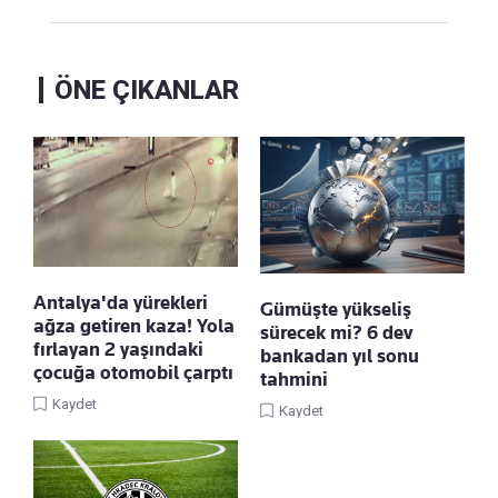
ÖNE ÇIKANLAR
Antalya'da yürekleri
Gümüşte yükseliş
ağza getiren kaza! Yola
sürecek mi? 6 dev
fırlayan 2 yaşındaki
bankadan yıl sonu
çocuğa otomobil çarptı
tahmini
Kaydet
Kaydet