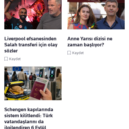
Liverpool efsanesinden
Anne Yarısı dizisi ne
Salah transferi için olay
zaman başlıyor?
sözler
Kaydet
Kaydet
Schengen kapılarında
sistem kilitlendi: Türk
vatandaşlarını da
ilgilendiren 6 Eylül