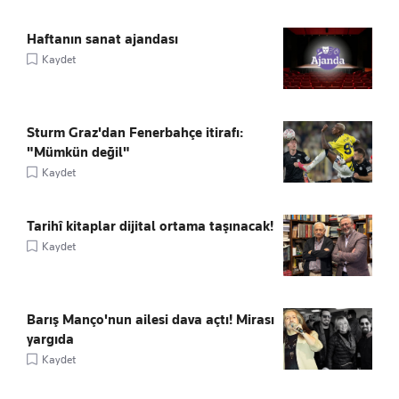
Haftanın sanat ajandası
Kaydet
Sturm Graz'dan Fenerbahçe itirafı:
"Mümkün değil"
Kaydet
Tarihî kitaplar dijital ortama taşınacak!
Kaydet
Barış Manço'nun ailesi dava açtı! Mirası
yargıda
Kaydet