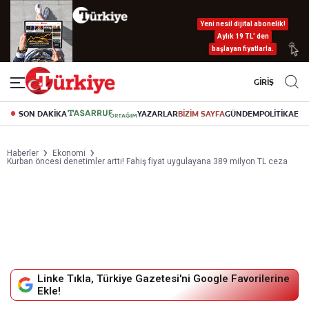
Yeni nesil dijital abonelik!
Aylık 19 TL’ den
başlayan fiyatlarla.
GİRİŞ
SON DAKİKA
YAZARLAR
BİZİM SAYFA
GÜNDEM
POLİTİKA
EK
Haberler
Ekonomi
Kurban öncesi denetimler arttı! Fahiş fiyat uygulayana 389 milyon TL ceza
Linke Tıkla, Türkiye Gazetesi'ni Google Favorilerine
Ekle!