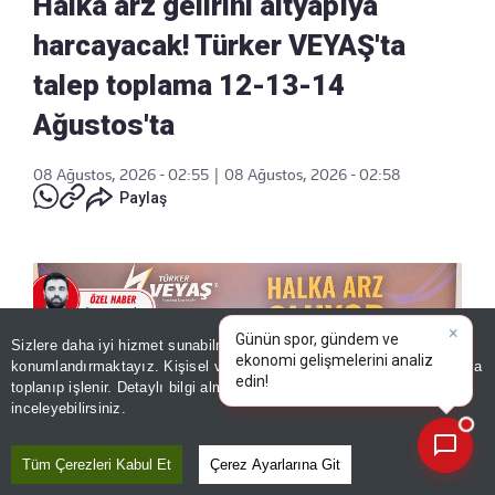
Halka arz gelirini altyapıya
harcayacak! Türker VEYAŞ'ta
talep toplama 12-13-14
Ağustos'ta
08 Ağustos, 2026 - 02:55
|
08 Ağustos, 2026 - 02:58
Paylaş
Sizlere daha iyi hizmet sunabilmek adına sitemizde
çerez
×
Günün spor, gündem ve
konumlandırmaktayız. Kişisel verileriniz, KVKK ve GDPR kapsamında
ekonomi gelişmel
toplanıp işlenir. Detaylı bilgi almak için
Aydınlatma Metnimizi
📰
Son 30 güne ait haberleri, spor gelişmelerini veya yazar yazılarını sorgulayabilirsiniz.
inceleyebilirsiniz.
Tüm Çerezleri Kabul Et
Çerez Ayarlarına Git