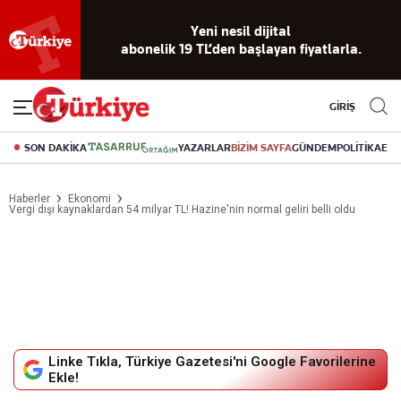
Yeni nesil dijital
Reklamsız
56 yıllık
Akıllı haber
Eski gazeteleri
Yazarlarla
okuma
dijital arşiv
asistanı
indirme
canlı soru
abonelik 19 TL’den başlayan fiyatlarla.
deneyimi
cevap
GİRİŞ
SON DAKİKA
YAZARLAR
BİZİM SAYFA
GÜNDEM
POLİTİKA
EK
Haberler
Ekonomi
Vergi dışı kaynaklardan 54 milyar TL! Hazine'nin normal geliri belli oldu
Linke Tıkla, Türkiye Gazetesi'ni Google Favorilerine
Ekle!