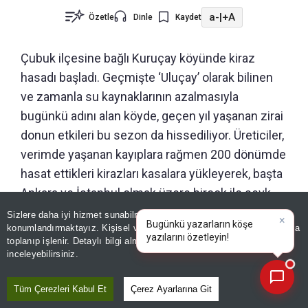
a-
|
+A
Özetle
Dinle
Kaydet
Çubuk ilçesine bağlı Kuruçay köyünde kiraz
hasadı başladı. Geçmişte ‘Uluçay’ olarak bilinen
ve zamanla su kaynaklarının azalmasıyla
bugünkü adını alan köyde, geçen yıl yaşanan zirai
donun etkileri bu sezon da hissediliyor. Üreticiler,
verimde yaşanan kayıplara rağmen 200 dönümde
hasat ettikleri kirazları kasalara yükleyerek, başta
Ankara ve İstanbul olmak üzere birçok ile sevk
ediyor. Kuruçay Köy Dernek Başkanı da olan
Sizlere daha iyi hizmet sunabilmek adına sitemizde
çerez
×
Bugünkü yazarların köşe
konumlandırmaktayız. Kişisel verileriniz, KVKK ve GDPR kapsamında
üretici Lokman Öztürk, geçen yıl yaşanan don
yazılarını
|
toplanıp işlenir. Detaylı bilgi almak için
Aydınlatma Metnimizi
📰
olayının kiraz ağaçlarını olumsuz etkilediğini
Son 30 güne ait haberleri, spor gelişmelerini veya yazar yazılarını sorgulayabilirsiniz.
inceleyebilirsiniz.
belirterek,
"Bu sezonki kiraz mevsimi, geçen
senenin sancılarını çekiyor biraz. Geçen sene
Tüm Çerezleri Kabul Et
Çerez Ayarlarına Git