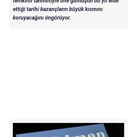
temkinli tahminiyle bile gümüşün bu yıl elde
ettiği tarihi kazançların büyük kısmını
koruyacağını öngörüyor.