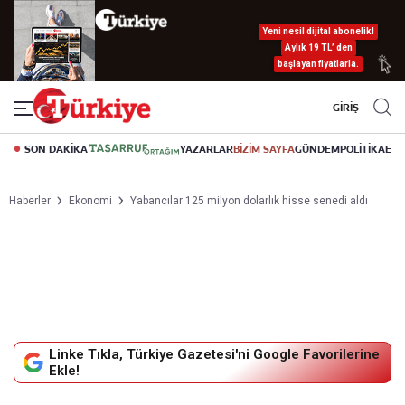
Yeni nesil dijital abonelik!
Aylık 19 TL’ den
başlayan fiyatlarla.
GİRİŞ
SON DAKİKA
YAZARLAR
BİZİM SAYFA
GÜNDEM
POLİTİKA
EK
Haberler
Ekonomi
Yabancılar 125 milyon dolarlık hisse senedi aldı
Linke Tıkla, Türkiye Gazetesi'ni Google Favorilerine
Ekle!