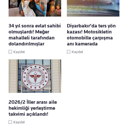
34 yıl sonra evlat sahibi
Diyarbakır'da ters yön
olmuşlardı! Meğer
kazası! Motosikletin
mahalleli tarafından
otomobille çarpışma
dolandırılmışlar
anı kamerada
Kaydet
Kaydet
2026/2 İller arası aile
hekimliği yerleştirme
takvimi açıklandı!
Kaydet