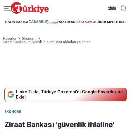
GİRİŞ
SON DAKİKA
YAZARLAR
BİZİM SAYFA
GÜNDEM
POLİTİKA
EK
Haberler
Ekonomi
Ziraat Bankası 'güvenlik ihlaline' dair iddiaları yalanladı
Linke Tıkla, Türkiye Gazetesi'ni Google Favorilerine
Ekle!
EKONOMI
Ziraat Bankası 'güvenlik ihlaline'