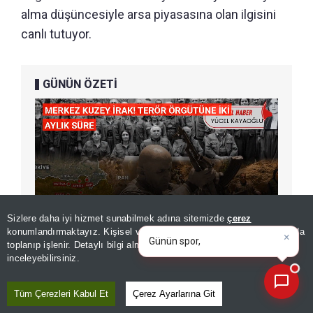
alma düşüncesiyle arsa piyasasına olan ilgisini
canlı tutuyor.
GÜNÜN ÖZETİ
Sizlere daha iyi hizmet sunabilmek adına sitemizde
çerez
×
Günün spor, gündem ve
konumlandırmaktayız. Kişisel verileriniz, KVKK ve GDPR kapsamında
ekonomi gelişmelerini analiz
|
toplanıp işlenir. Detaylı bilgi almak için
Aydınlatma Metnimizi
📰
Son 30 güne ait haberleri, spor gelişmelerini veya yazar yazılarını sorgulayabilirsiniz.
inceleyebilirsiniz.
ÖNERİLEN HABERLER
Tüm Çerezleri Kabul Et
Çerez Ayarlarına Git
EMLAK