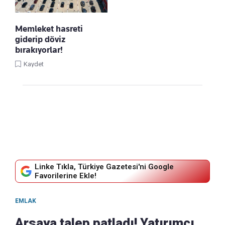
Memleket hasreti
giderip döviz
bırakıyorlar!
Kaydet
Linke Tıkla, Türkiye Gazetesi'ni Google
Favorilerine Ekle!
EMLAK
Arsaya talep patladı! Yatırımcı