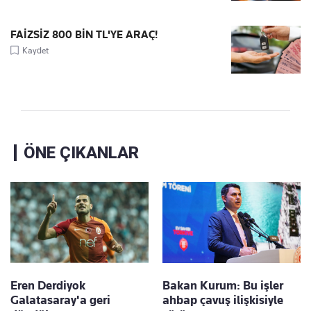
FAİZSİZ 800 BİN TL'YE ARAÇ!
Kaydet
ÖNE ÇIKANLAR
Eren Derdiyok
Bakan Kurum: Bu işler
Galatasaray'a geri
ahbap çavuş ilişkisiyle