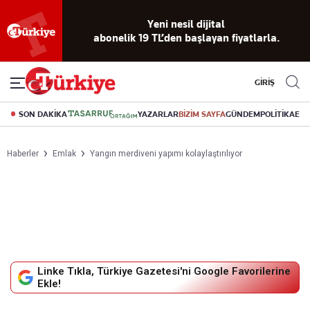
Yeni nesil dijital
abonelik 19 TL’den başlayan fiyatlarla.
GİRİŞ
SON DAKİKA
YAZARLAR
BİZİM SAYFA
GÜNDEM
POLİTİKA
EK
Haberler
Emlak
Yangın merdiveni yapımı kolaylaştırılıyor
Linke Tıkla, Türkiye Gazetesi'ni Google Favorilerine
Ekle!