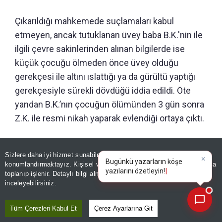
Çıkarıldığı mahkemede suçlamaları kabul
etmeyen, ancak tutuklanan üvey baba B.K.'nin ile
ilgili çevre sakinlerinden alınan bilgilerde ise
küçük çocuğu ölmeden önce üvey olduğu
gerekçesi ile altını ıslattığı ya da gürültü yaptığı
gerekçesiyle sürekli dövdüğü iddia edildi. Öte
yandan B.K.’nın çocuğun ölümünden 3 gün sonra
Z.K. ile resmi nikah yaparak evlendiği ortaya çıktı.
Sizlere daha iyi hizmet sunabilmek adına sitemizde
çerez
konumlandırmaktayız. Kişisel verileriniz, KVKK ve GDPR kapsamında
×
Haber
toplanıp işlenir. Detaylı bilgi almak için
Aydınlatma Metnimizi
📰
Son 30 güne ait haberleri, spor gelişmelerini veya yazar yazılarını sorgulayabilirsiniz.
inceleyebilirsiniz.
Tüm Çerezleri Kabul Et
Çerez Ayarlarına Git