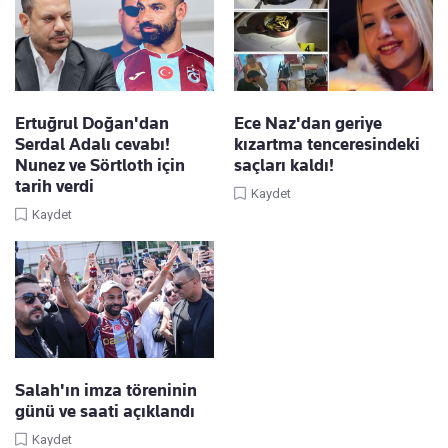
Ertuğrul Doğan'dan
Ece Naz'dan geriye
Serdal Adalı cevabı!
kızartma tenceresindeki
Nunez ve Sörtloth için
saçları kaldı!
tarih verdi
Kaydet
Kaydet
Salah'ın imza töreninin
günü ve saati açıklandı
Kaydet