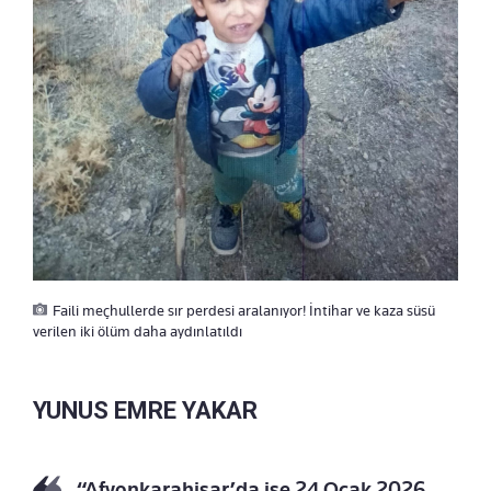
Faili meçhullerde sır perdesi aralanıyor! İntihar ve kaza süsü
verilen iki ölüm daha aydınlatıldı
YUNUS EMRE YAKAR
“Afyonkarahisar’da ise 24 Ocak 2026