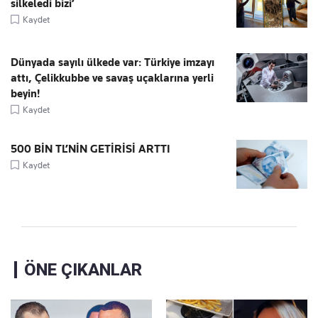
silkeledi bizi’
Kaydet
Dünyada sayılı ülkede var: Türkiye imzayı
attı, Çelikkubbe ve savaş uçaklarına yerli
beyin!
Kaydet
500 BİN TL’NİN GETİRİSİ ARTTI
Kaydet
ÖNE ÇIKANLAR