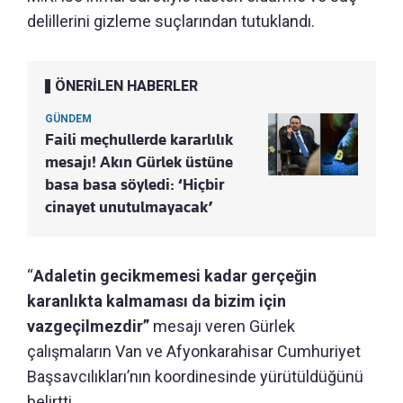
delillerini gizleme suçlarından tutuklandı.
ÖNERİLEN HABERLER
GÜNDEM
Faili meçhullerde kararlılık
mesajı! Akın Gürlek üstüne
basa basa söyledi: ‘Hiçbir
cinayet unutulmayacak’
“
Adaletin gecikmemesi kadar gerçeğin
karanlıkta kalmaması da bizim için
vazgeçilmezdir”
mesajı veren Gürlek
çalışmaların Van ve Afyonkarahisar Cumhuriyet
Başsavcılıkları’nın koordinesinde yürütüldüğünü
belirtti.