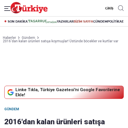
GİRİŞ
SON DAKİKA
YAZARLAR
BİZİM SAYFA
GÜNDEM
POLİTİKA
EK
Haberler
Gündem
2016'dan kalan ürünleri satışa koymuşlar! Üstünde böcekler ve kurtlar var
Linke Tıkla, Türkiye Gazetesi'ni Google Favorilerine
Ekle!
GÜNDEM
2016'dan kalan ürünleri satışa