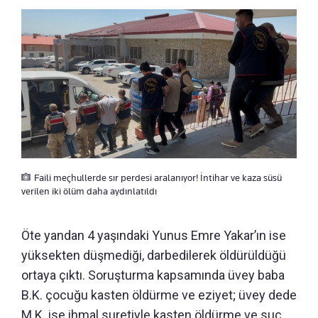
Faili meçhullerde sır perdesi aralanıyor! İntihar ve kaza süsü
verilen iki ölüm daha aydınlatıldı
Öte yandan 4 yaşındaki Yunus Emre Yakar’ın ise
yüksekten düşmediği, darbedilerek öldürüldüğü
ortaya çıktı. Soruşturma kapsamında üvey baba
B.K. çocuğu kasten öldürme ve eziyet; üvey dede
M.K. ise ihmal suretiyle kasten öldürme ve suç