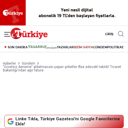
Yeni nesil dijital
abonelik 19 TL’den başlayan fiyatlarla.
GİRİŞ
SON DAKİKA
YAZARLAR
BİZİM SAYFA
GÜNDEM
POLİTİKA
EK
Haberler
Gündem
"Ücretsiz deneme" aldatmacası yapan şirketler iflas edecek! takıldı! Ticaret
Bakanlığı'ndan ağır fatura
Linke Tıkla, Türkiye Gazetesi'ni Google Favorilerine
Ekle!