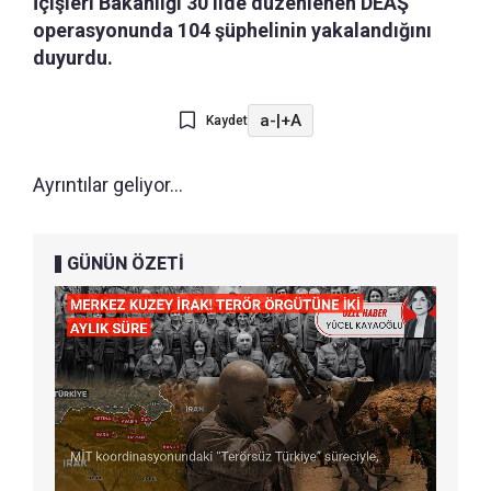
İçişleri Bakanlığı 30 ilde düzenlenen DEAŞ
operasyonunda 104 şüphelinin yakalandığını
duyurdu.
a-
|
+A
Kaydet
Ayrıntılar geliyor...
GÜNÜN ÖZETİ