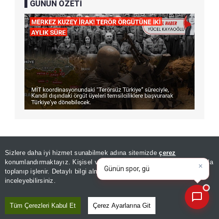
GÜNÜN ÖZETİ
×
Günün spor, gündem ve
Sizlere daha iyi hizmet sunabilmek adına sitemizde
çerez
ekonomi gelişmelerini analiz
konumlandırmaktayız. Kişisel verileriniz, KVKK ve GDPR kapsamında
edin
|
toplanıp işlenir. Detaylı bilgi almak için
Aydınlatma Metnimizi
📰
Son 30 güne ait haberleri, spor gelişmelerini veya yazar yazılarını sorgulayabilirsiniz.
inceleyebilirsiniz.
Tüm Çerezleri Kabul Et
Çerez Ayarlarına Git