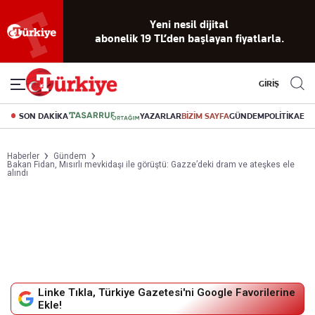
Yeni nesil dijital
abonelik 19 TL’den başlayan fiyatlarla.
GİRİŞ
SON DAKİKA
YAZARLAR
BİZİM SAYFA
GÜNDEM
POLİTİKA
EK
Haberler
Gündem
Bakan Fidan, Mısırlı mevkidaşı ile görüştü: Gazze’deki dram ve ateşkes ele
alındı
Linke Tıkla, Türkiye Gazetesi'ni Google Favorilerine
Ekle!