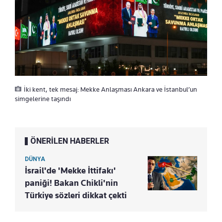
İki kent, tek mesaj: Mekke Anlaşması Ankara ve İstanbul’un
simgelerine taşındı
ÖNERİLEN HABERLER
DÜNYA
İsrail'de 'Mekke İttifakı'
paniği! Bakan Chikli'nin
Türkiye sözleri dikkat çekti