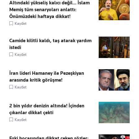
Altındaki yükseliş kalıcı değil... İslam
Memiş tüm senaryoları anlattı:
Önümüzdeki haftaya dikkat!
Kaydet
Camide kilitli kaldı, taş atarak yardım
istedi
Kaydet
İran lideri Hamaney ile Pezeşkiyan
arasında kritik görüşme!
Kaydet
2 bin yıldır denizin altında! İçinden
çıkanlar dikkat çekti
Kaydet
Eski hocasından dikkat çeken sözler: