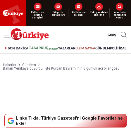
Yeni nesil dijital
abonelik 19 TL’den başlayan fiyatlarla.
GİRİŞ
SON DAKİKA
YAZARLAR
BİZİM SAYFA
GÜNDEM
POLİTİKA
EK
Haberler
Gündem
Bakan Yerlikaya duyurdu: İşte Kurban Bayramı'nın 6 günlük acı bilançosu
Linke Tıkla, Türkiye Gazetesi'ni Google Favorilerine
Ekle!